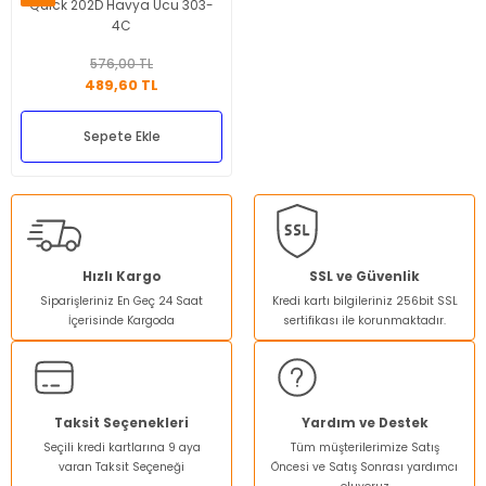
Quick 202D Havya Ucu 303-
4C
576,00 TL
489,60 TL
Sepete Ekle
Hızlı Kargo
SSL ve Güvenlik
Siparişleriniz En Geç 24 Saat
Kredi kartı bilgileriniz 256bit SSL
İçerisinde Kargoda
sertifikası ile korunmaktadır.
Taksit Seçenekleri
Yardım ve Destek
Seçili kredi kartlarına 9 aya
Tüm müşterilerimize Satış
varan Taksit Seçeneği
Öncesi ve Satış Sonrası yardımcı