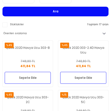
Ara
Stoktakiler
Toplam 17 ürün
%45
%45
Quick 202D Havya Ucu 303-B
Quick 202D 303-2.4D Havya
Ucu
748,80 TL
748,80 TL
411,84 TL
411,84 TL
Sepete Ekle
Sepete Ekle
%45
%15
Quick 202D Havya Ucu 303-
Quick 202D Havya Ucu 303-
2C
5C
748,80 TL
748,80 TL