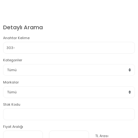
2950 TL ve Üstü Tüm Siparişlerinizde KARGO BEDAVA ( HepsiJET )
Detaylı Arama
Anahtar Kelime
Kategoriler
Markalar
Stok Kodu
Fiyat Aralığı
TL Arası