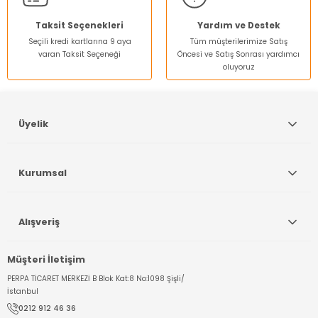
Taksit Seçenekleri
Yardım ve Destek
Seçili kredi kartlarına 9 aya
Tüm müşterilerimize Satış
varan Taksit Seçeneği
Öncesi ve Satış Sonrası yardımcı
oluyoruz
Üyelik
Kurumsal
Alışveriş
Müşteri İletişim
PERPA TİCARET MERKEZİ B Blok Kat:8 No:1098 Şişli/
İstanbul
0212 912 46 36