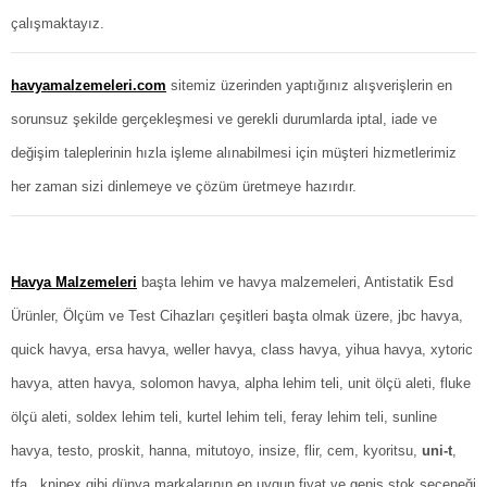
çalışmaktayız.
havyamalzemeleri.com
sitemiz üzerinden yaptığınız alışverişlerin en
sorunsuz şekilde gerçekleşmesi ve gerekli durumlarda iptal, iade ve
değişim taleplerinin hızla işleme alınabilmesi için müşteri hizmetlerimiz
her zaman sizi dinlemeye ve çözüm üretmeye hazırdır.
Havya Malzemeleri
başta
lehim ve havya malzemeleri
,
Antistatik Esd
Ürünler
,
Ölçüm ve Test Cihazları
çeşitleri başta olmak üzere,
jbc havya
,
quick havya
,
ersa havya
,
weller havya
,
class havya
,
yihua havya
,
xytoric
havya
,
atten havya
,
solomon havya
,
alpha lehim teli
,
unit ölçü aleti
,
fluke
ölçü aleti
,
soldex lehim teli
,
kurtel
lehim teli
,
feray
lehim teli
,
sunline
havya
,
testo
,
proskit
,
hanna
,
mitutoyo
,
insize
,
flir
,
cem
,
kyoritsu
,
uni-t
,
tfa
,
knipex
gibi dünya markalarının en uygun fiyat ve geniş stok seçeneği