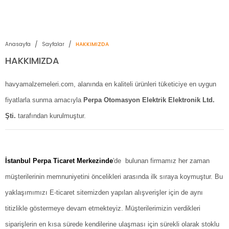
2950 TL ve Üstü Tüm Siparişlerinizde KARGO BEDAVA ( HepsiJET )
Anasayfa
Sayfalar
HAKKIMIZDA
HAKKIMIZDA
havyamalzemeleri.com
, alanında en kaliteli ürünleri tüketiciye en uygun
fiyatlarla sunma amacıyla
Perpa Otomasyon Elektrik Elektronik Ltd.
Şti.
tarafından kurulmuştur.
İstanbul Perpa Ticaret Merkezinde
'de bulunan firmamız her zaman
müşterilerinin memnuniyetini öncelikleri arasında ilk sıraya koymuştur. Bu
yaklaşımımızı E-ticaret sitemizden yapılan alışverişler için de aynı
titizlikle göstermeye devam etmekteyiz. Müşterilerimizin verdikleri
siparişlerin en kısa sürede kendilerine ulaşması için sürekli olarak stoklu