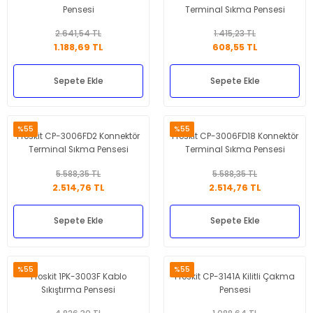
Pensesi
Terminal Sıkma Pensesi
2.641,54 TL
1.415,23 TL
1.188,69 TL
608,55 TL
Sepete Ekle
Sepete Ekle
%55
%55
Proskit CP-3006FD2 Konnektör
Proskit CP-3006FD18 Konnektör
Terminal Sıkma Pensesi
Terminal Sıkma Pensesi
5.588,35 TL
5.588,35 TL
2.514,76 TL
2.514,76 TL
Sepete Ekle
Sepete Ekle
%55
%55
Proskit 1PK-3003F Kablo
Proskit CP-3141A Kilitli Çakma
Sıkıştırma Pensesi
Pensesi