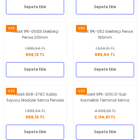
Sepete Ekle
Sepete Ekle
%55
%55
Proskit 1PK-051DS Elektrikçi
Proskit 1PK-052 Elektrikçi Pense
Pense 210mm
165mm
1.995,84 TL
1.524,10 TL
898,13 TL
685,84 TL
Sepete Ekle
Sepete Ekle
%55
%55
Proskit 808-376C Kablo
Proskit 6PK-301U D-Sub
Soyucu Modüler Sıkma Pensesi
Konnektör Terminal Sıkma
Pensesi
1.995,84 TL
4.699,58 TL
898,13 TL
2.114,81 TL
Sepete Ekle
Sepete Ekle