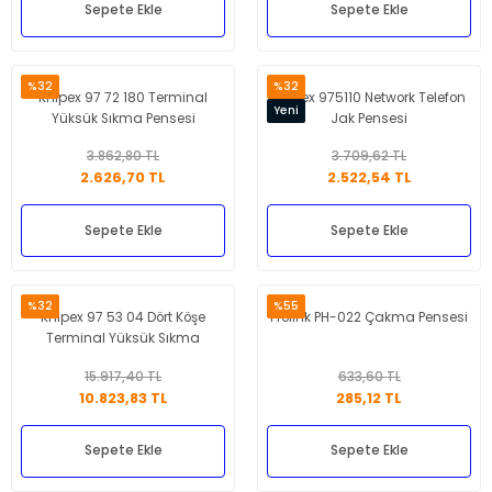
Sepete Ekle
Sepete Ekle
%32
%32
Knipex 97 72 180 Terminal
Knipex 975110 Network Telefon
Yeni
Yüksük Sıkma Pensesi
Jak Pensesi
3.862,80 TL
3.709,62 TL
2.626,70 TL
2.522,54 TL
Sepete Ekle
Sepete Ekle
%32
%55
Knipex 97 53 04 Dört Köşe
Prolink PH-022 Çakma Pensesi
Terminal Yüksük Sıkma
Pensesi
15.917,40 TL
633,60 TL
10.823,83 TL
285,12 TL
Sepete Ekle
Sepete Ekle