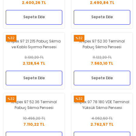
2.400,26 TL
2.490,84 TL
Sepete Ekle
Sepete Ekle
%32
%32
Knipex 97 21 215 Pabuç Sıkma
Knipex 97 52 30 Terminal
ve Kablo Sıyırma Pensesi
Pabuç Sıkma Pensesi
3.130,20 TL
11.122,20 TL
2.128,54 TL
7.563,10 TL
Sepete Ekle
Sepete Ekle
%32
%32
Knipex 97 52 36 Terminal
Knipex 97 78 180 VDE Terminal
Pabuç Sıkma Pensesi
Yüksük Sıkma Pensesi
10.456,20 TL
4.062,60 TL
7.110,22 TL
2.762,57 TL