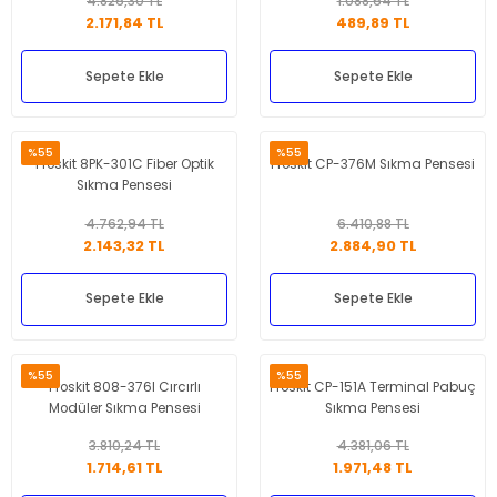
4.826,30 TL
1.088,64 TL
2.171,84 TL
489,89 TL
Sepete Ekle
Sepete Ekle
%55
%55
Proskit 8PK-301C Fiber Optik
Proskit CP-376M Sıkma Pensesi
Sıkma Pensesi
4.762,94 TL
6.410,88 TL
2.143,32 TL
2.884,90 TL
Sepete Ekle
Sepete Ekle
%55
%55
Proskit 808-376I Cırcırlı
Proskit CP-151A Terminal Pabuç
Modüler Sıkma Pensesi
Sıkma Pensesi
3.810,24 TL
4.381,06 TL
1.714,61 TL
1.971,48 TL