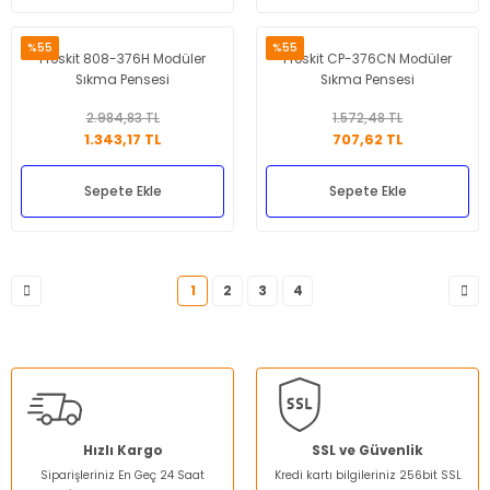
%55
%55
Proskit 808-376H Modüler
Proskit CP-376CN Modüler
Sıkma Pensesi
Sıkma Pensesi
2.984,83 TL
1.572,48 TL
1.343,17 TL
707,62 TL
Sepete Ekle
Sepete Ekle
1
2
3
4
Hızlı Kargo
SSL ve Güvenlik
Siparişleriniz En Geç 24 Saat
Kredi kartı bilgileriniz 256bit SSL