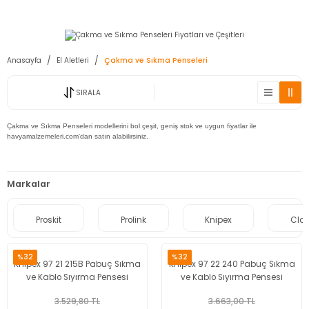
2950 TL ve Üstü Tüm Siparişlerinizde KARGO BEDAVA ( HepsiJET )
Anasayfa
El Aletleri
Çakma ve Sıkma Penseleri
SIRALA
Çakma ve Sıkma Penseleri modellerini bol çeşit, geniş stok ve uygun fiyatlar ile
havyamalzemeleri.com'dan satın alabilirsiniz.
Markalar
Proskit
Prolink
Knipex
Cla
%32
%32
Knipex 97 21 215B Pabuç Sıkma
Knipex 97 22 240 Pabuç Sıkma
ve Kablo Sıyırma Pensesi
ve Kablo Sıyırma Pensesi
3.529,80 TL
3.663,00 TL