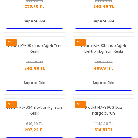
555,26 TL
563,90 TL
238,76 TL
242,48 TL
Sepete Ekle
Sepete Ekle
%57
%57
Prolink PY-007 İnce Ağızlı Yan
Prolink PJ-035 İnce Ağızlı
Keski
Elektronikçi Yan Keski
563,90 TL
1.139,33 TL
242,48 TL
489,91 TL
Sepete Ekle
Sepete Ekle
%57
%55
Prolink PJ-034 Elektronikçi Yan
Proskit PM-396G Düz
Keski
Kargaburun
691,20 TL
1.143,36 TL
297,22 TL
514,51 TL