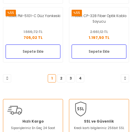
%55
%55
Proskit PM-5101-C Düz Yankeski
Proskit CP-328 Fiber Optik Kablo
Soyucu
1.566,72 TL
2.661,12 TL
705,02 TL
1.197,50 TL
Sepete Ekle
Sepete Ekle
1
2
3
4
Hızlı Kargo
SSL ve Güvenlik
Siparişleriniz En Geç 24 Saat
Kredi kartı bilgileriniz 256bit SSL