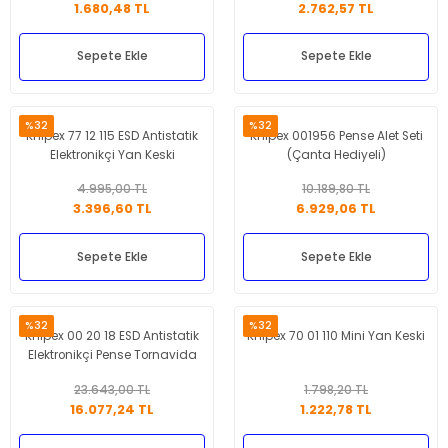
1.680,48 TL
2.762,57 TL
Sepete Ekle
Sepete Ekle
%32
%32
Knipex 77 12 115 ESD Antistatik
Knipex 001956 Pense Alet Seti
Elektronikçi Yan Keski
(Çanta Hediyeli)
4.995,00 TL
10.189,80 TL
3.396,60 TL
6.929,06 TL
Sepete Ekle
Sepete Ekle
%32
%32
Knipex 00 20 18 ESD Antistatik
Knipex 70 01 110 Mini Yan Keski
Elektronikçi Pense Tornavida
Seti
23.643,00 TL
1.798,20 TL
16.077,24 TL
1.222,78 TL