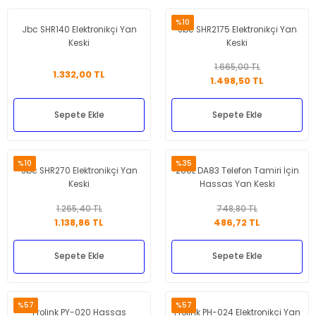
%10
Jbc SHR140 Elektronikçi Yan
Jbc SHR2175 Elektronikçi Yan
Keski
Keski
1.665,00 TL
1.332,00 TL
1.498,50 TL
Sepete Ekle
Sepete Ekle
%10
%35
Jbc SHR270 Elektronikçi Yan
2UUL DA83 Telefon Tamiri İçin
Keski
Hassas Yan Keski
1.265,40 TL
748,80 TL
1.138,86 TL
486,72 TL
Sepete Ekle
Sepete Ekle
%57
%57
Prolink PY-020 Hassas
Prolink PH-024 Elektronikçi Yan