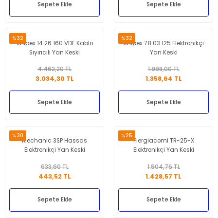
Sepete Ekle
Sepete Ekle
%32
%32
Knipex 14 26 160 VDE Kablo
Knipex 78 03 125 Elektronikçi
Sıyırıcılı Yan Keski
Yan Keski
4.462,20 TL
1.998,00 TL
3.034,30 TL
1.358,64 TL
Sepete Ekle
Sepete Ekle
%30
%25
Mechanic 3SP Hassas
Piergiacomi TR-25-X
Elektronikçi Yan Keski
Elektronikçi Yan Keski
633,60 TL
1.904,76 TL
443,52 TL
1.428,57 TL
Sepete Ekle
Sepete Ekle