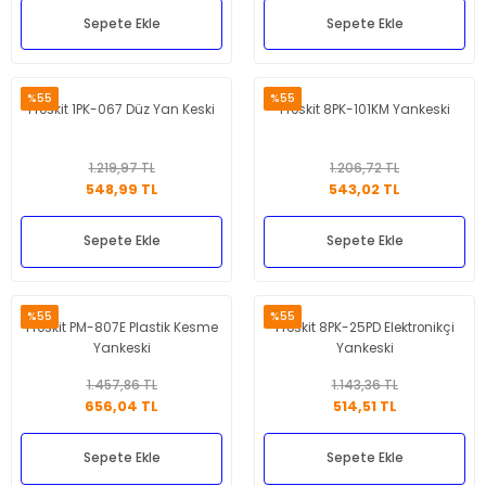
Sepete Ekle
Sepete Ekle
%55
%55
Proskit 1PK-067 Düz Yan Keski
Proskit 8PK-101KM Yankeski
1.219,97 TL
1.206,72 TL
548,99 TL
543,02 TL
Sepete Ekle
Sepete Ekle
%55
%55
Proskit PM-807E Plastik Kesme
Proskit 8PK-25PD Elektronikçi
Yankeski
Yankeski
1.457,86 TL
1.143,36 TL
656,04 TL
514,51 TL
Sepete Ekle
Sepete Ekle