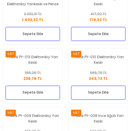
Elektronikçi Yankeski ve Pense
Keski
Seti
3.333,31 TL
417,02 TL
1.433,32 TL
179,32 TL
Sepete Ekle
Sepete Ekle
%57
%57
Prolink PY-013 Elektronikçi Yan
Prolink PY-010 Elektronikçi Yan
Keski
Keski
555,26 TL
566,78 TL
238,76 TL
243,72 TL
Sepete Ekle
Sepete Ekle
%57
%57
Prolink PY-009 Elektronikçi Yan
Prolink PY-008 İnce Ağızlı Yan
Keski
Keski