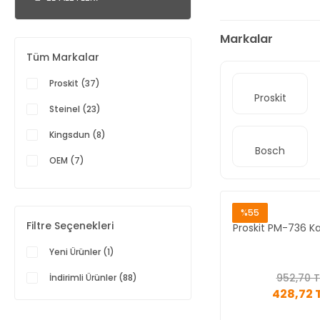
Markalar
Tüm Markalar
Proskit (37)
Proskit
Steinel (23)
Kingsdun (8)
Bosch
OEM (7)
İZELTAŞ (4)
Bondhus (3)
%55
Filtre Seçenekleri
Proskit PM-736 K
CHT (2)
Yeni Ürünler (1)
Bosch (1)
952,70 T
İndirimli Ürünler (88)
Class (1)
428,72 
DREMEL (1)