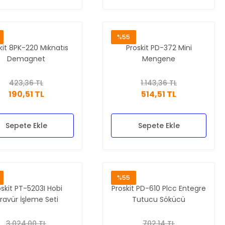
%55
kit 8PK-220 Mıknatıs
Proskit PD-372 Mini
Demagnet
Mengene
423,36 TL
1.143,36 TL
190,51 TL
514,51 TL
Sepete Ekle
Sepete Ekle
%55
oskit PT-5203I Hobi
Proskit PD-610 Plcc Entegre
ravür İşleme Seti
Tutucu Sökücü
3.024,00 TL
702,14 TL