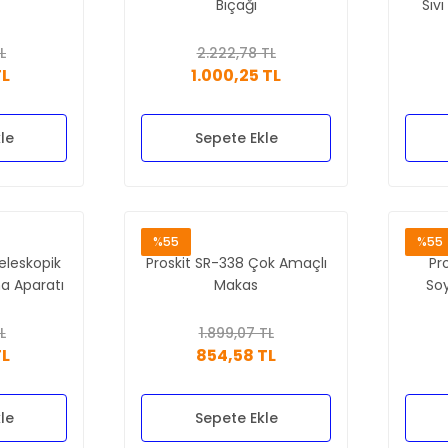
Bıçağı
Sıvı
L
2.222,78 TL
TL
1.000,25 TL
le
Sepete Ekle
%55
%55
eleskopik
Proskit SR-338 Çok Amaçlı
Pr
ma Aparatı
Makas
Soy
L
1.899,07 TL
TL
854,58 TL
le
Sepete Ekle