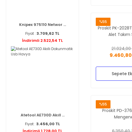
%55
Knipex 975110 Networ ...
Proskit PK-2028T
Fiyat :
3.709,62 TL
Alet Takım 
İndirimli 2.522,54 TL
21.024,00
9.460,80
Sepete Ek
%55
Proskit PD-37
Atetool AE730D Akıll ...
Mengen
Fiyat :
3.456,00 TL
İndirimli 1.728,00 TL
6.350,40 