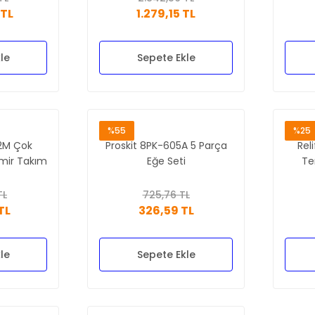
 TL
1.279,15 TL
le
Sepete Ekle
%55
%25
2M Çok
Proskit 8PK-605A 5 Parça
Rel
amir Takım
Eğe Seti
Te
TL
725,76 TL
TL
326,59 TL
le
Sepete Ekle