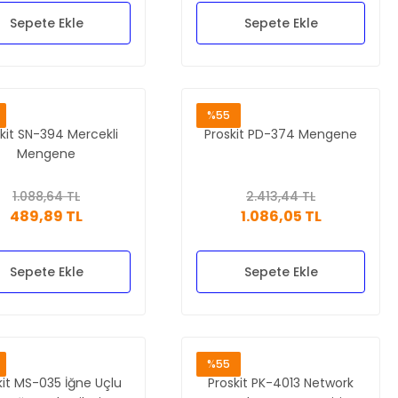
Sepete Ekle
Sepete Ekle
%55
kit SN-394 Mercekli
Proskit PD-374 Mengene
Mengene
1.088,64 TL
2.413,44 TL
489,89 TL
1.086,05 TL
Sepete Ekle
Sepete Ekle
%55
kit MS-035 İğne Uçlu
Proskit PK-4013 Network