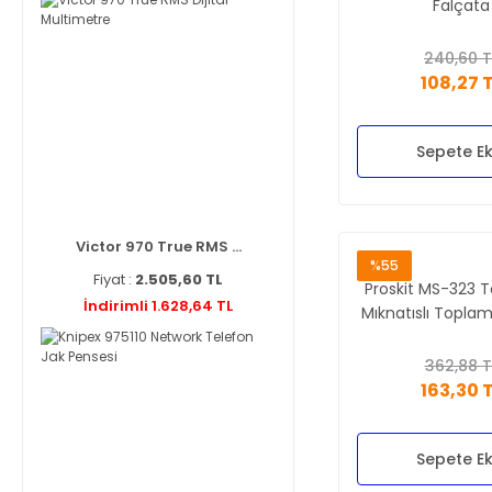
Falçata
240,60 T
108,27 
Sepete Ek
Victor 970 True RMS ...
%55
Fiyat :
2.505,60 TL
Proskit MS-323 T
İndirimli 1.628,64 TL
Mıknatıslı Topla
362,88 T
163,30 
Sepete Ek