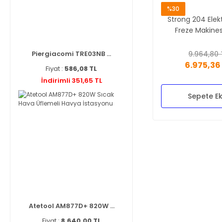
%30
Strong 204 Elektr
Freze Makine
Piergiacomi TRE03NB ...
9.964,80 
6.975,36
Fiyat :
586,08 TL
İndirimli 351,65 TL
Sepete Ek
Atetool AM877D+ 820W ...
Fiyat :
8.640,00 TL