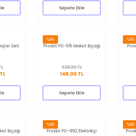
le
Sepete Ekle
%55
%55
şter Seti
Proskit PD-515 Maket Bıçağı
Pros
TL
328,90 TL
 TL
148,00 TL
le
Sepete Ekle
%55
%55
ket Bıçağı
Proskit PD-992 Elektrikçi
Pros