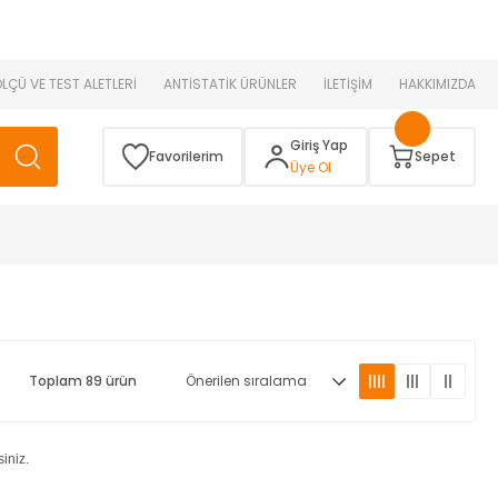
 )
ÖLÇÜ VE TEST ALETLERİ
ANTİSTATİK ÜRÜNLER
İLETİŞİM
HAKKIMIZDA
Giriş Yap
Favorilerim
Sepet
Üye Ol
Toplam 89 ürün
siniz.