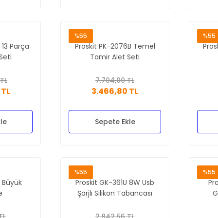
%55
%55
 13 Parça
Proskit PK-2076B Temel
Pros
Seti
Tamir Alet Seti
 TL
7.704,00 TL
 TL
3.466,80 TL
le
Sepete Ekle
%55
%55
6 Büyük
Proskit GK-361U 8W Usb
Pr
e
Şarjlı Silikon Tabancası
G
TL
2.842,56 TL