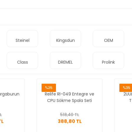
Steinel
Kingsdun
OEM
Class
DREMEL
Prolink
%25
%35
argaburun
Relife Rl-049 Entegre ve
2UUL
CPU Sökme Spala Seti
T
L
518,40 TL
TL
388,80 TL