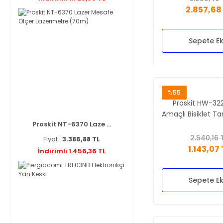
2.857,68
Sepete Ek
%55
Proskit HW-32
Amaçlı Bisiklet T
Proskit NT-6370 Laze ...
Seti
2.540,16 
Fiyat :
3.386,88 TL
1.143,07 
İndirimli 1.456,36 TL
Sepete Ek