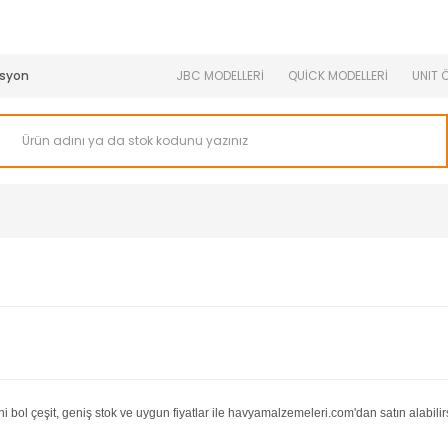
950 TL ve Üstü Tüm Siparişlerinizde KARGO BEDAVA ( HepsiJET
syon
JBC MODELLERİ
QUİCK MODELLERİ
UNIT 
ni bol çeşit, geniş stok ve uygun fiyatlar ile havyamalzemeleri.com'dan satın alabilir