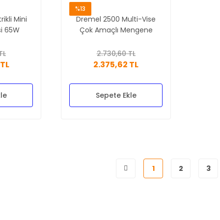
%13
ikli Mini
Dremel 2500 Multi-Vise
si 65W
Çok Amaçlı Mengene
TL
2.730,60 TL
 TL
2.375,62 TL
le
Sepete Ekle
1
2
3