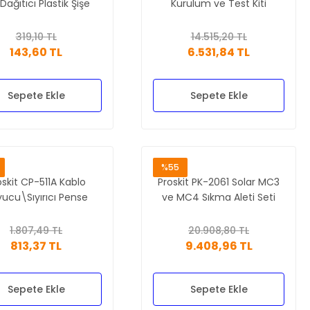
 Dağıtıcı Plastik Şişe
Kurulum ve Test Kiti
Dispenser
319,10 TL
14.515,20 TL
143,60 TL
6.531,84 TL
Sepete Ekle
Sepete Ekle
%55
oskit CP-511A Kablo
Proskit PK-2061 Solar MC3
ucu\Sıyırıcı Pense
ve MC4 Sıkma Aleti Seti
1.807,49 TL
20.908,80 TL
813,37 TL
9.408,96 TL
Sepete Ekle
Sepete Ekle