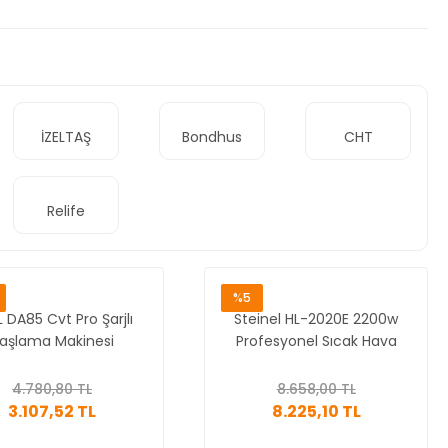
İZELTAŞ
Bondhus
CHT
Relife
%5
 DA85 Cvt Pro Şarjlı
Steinel HL-2020E 2200w
aşlama Makinesi
Profesyonel Sıcak Hava
Tabancası
4.780,80 TL
8.658,00 TL
3.107,52 TL
8.225,10 TL