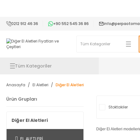
2
0212 912 46 36
+90 552 545 36 86
info@perpaotoma
Tüm Kategoriler
Anasayfa
El Aletleri
Diğer El Aletleri
Ürün Grupları
Stoktakiler
Diğer El Aletleri
Diğer El Aletleri modelleri
EL ALETLERI