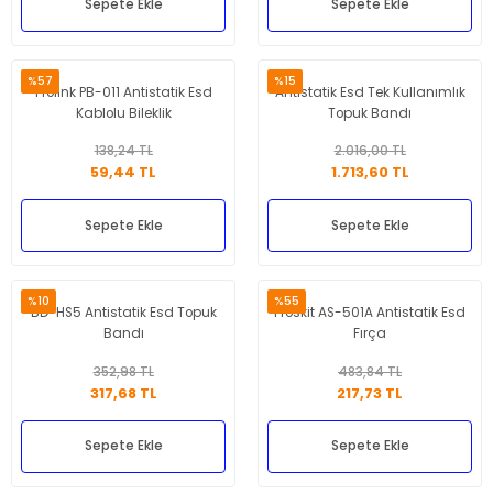
Sepete Ekle
Sepete Ekle
%57
%15
Prolink PB-011 Antistatik Esd
Antistatik Esd Tek Kullanımlık
Kablolu Bileklik
Topuk Bandı
138,24 TL
2.016,00 TL
59,44 TL
1.713,60 TL
Sepete Ekle
Sepete Ekle
%10
%55
BD-HS5 Antistatik Esd Topuk
Proskit AS-501A Antistatik Esd
Bandı
Fırça
352,98 TL
483,84 TL
317,68 TL
217,73 TL
Sepete Ekle
Sepete Ekle