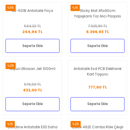
%55
%15
AS-501B Antistatik Fırça
Sticky Mat 45x90cm
Yapışkanlı Toz Alıcı Paspas
544,32 TL
7.525,80 TL
244,94 TL
6.396,93 TL
Sepete Ekle
Sepete Ekle
%25
Aqua Ultrason Jeli 1000ml
Antistatik Esd PCB Elektronik
Kart Taşıyıcı
576,00 TL
777,60 TL
432,00 TL
Sepete Ekle
Sepete Ekle
%15
%25
Bondline Antistatik ESD Saha
Quick 492E Combo Röle Çıkışlı