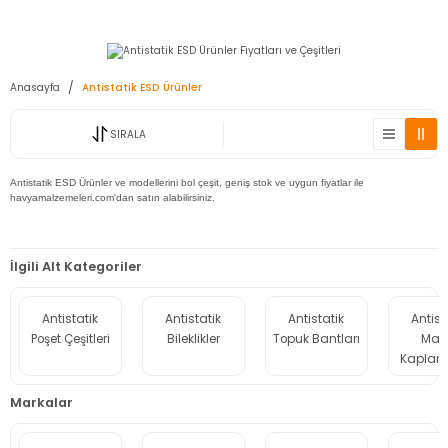
2950 TL ve Üstü Tüm Siparişlerinizde KARGO BEDAVA ( HepsiJET )
Anasayfa
Antistatik ESD Ürünler
SIRALA
Antistatik ESD Ürünler ve modellerini bol çeşit, geniş stok ve uygun fiyatlar ile
havyamalzemeleri.com'dan satın alabilirsiniz.
İlgili Alt Kategoriler
Antistatik
Antistatik
Antistatik
Antist
Poşet Çeşitleri
Bileklikler
Topuk Bantları
Mas
Kaplam
Markalar