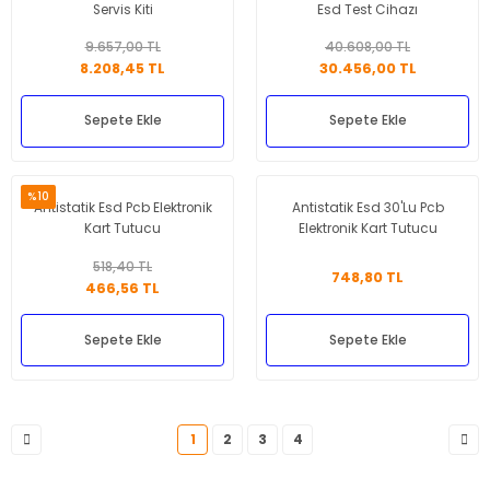
Servis Kiti
Esd Test Cihazı
9.657,00 TL
40.608,00 TL
8.208,45 TL
30.456,00 TL
Sepete Ekle
Sepete Ekle
%10
Antistatik Esd Pcb Elektronik
Antistatik Esd 30'Lu Pcb
Kart Tutucu
Elektronik Kart Tutucu
518,40 TL
748,80 TL
466,56 TL
Sepete Ekle
Sepete Ekle
1
2
3
4