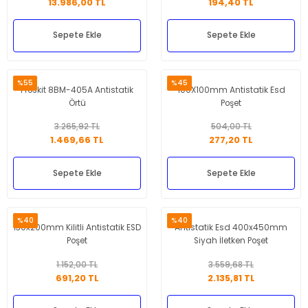
13.986,00 TL
194,40 TL
Sepete Ekle
Sepete Ekle
%55
%45
Proskit 8BM-405A Antistatik
100X100mm Antistatik Esd
Örtü
Poşet
3.265,92 TL
504,00 TL
1.469,66 TL
277,20 TL
Sepete Ekle
Sepete Ekle
%40
%40
130x200mm Kilitli Antistatik ESD
Antistatik Esd 400x450mm
Poşet
Siyah İletken Poşet
1.152,00 TL
3.559,68 TL
691,20 TL
2.135,81 TL