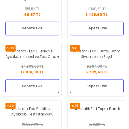
155,52 TL
1.900,80 TL
66,87 TL
1.425,60 TL
Sepete Ekle
Sepete Ekle
%30
%40
Antistatik Esd Bileklik ve
Antistatik Esd 600x900mm
Ayakkabı Kontrol ve Test Cihazı
Siyah İletken Poşet
24.309,00 TL
9.504,00 TL
17.016,30 TL
5.702,40 TL
Sepete Ekle
Sepete Ekle
%30
%25
Antistatik Esd Bileklik ve
Antistatik Esd Topuk Bandı
Ayakkabı Test İstasyonu
19.980,00 TL
259,20 TL