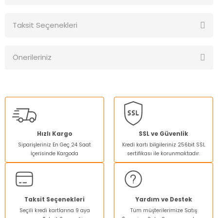
Taksit Seçenekleri
Bu ürüne ilk yorumu siz yapın!
Önerileriniz
Yorum Yaz
Bu ürünün fiyat bilgisi, resim, ürün açıklamalarında ve diğer
konularda yetersiz gördüğünüz noktaları öneri formunu
kullanarak tarafımıza iletebilirsiniz.
Görüş ve önerileriniz için teşekkür ederiz.
Ürün resmi kalitesiz, bozuk veya görüntülenemiyor.
Hızlı Kargo
SSL ve Güvenlik
Siparişleriniz En Geç 24 Saat
Kredi kartı bilgileriniz 256bit SSL
Ürün açıklamasında eksik bilgiler bulunuyor.
İçerisinde Kargoda
sertifikası ile korunmaktadır.
Ürün bilgilerinde hatalar bulunuyor.
Ürün fiyatı diğer sitelerden daha pahalı.
Bu ürüne benzer farklı alternatifler olmalı.
Taksit Seçenekleri
Yardım ve Destek
Seçili kredi kartlarına 9 aya
Tüm müşterilerimize Satış