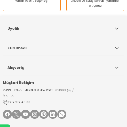
varan Taksit Seçeneği
Öncesi ve Satış Sonrası yardımcı
oluyoruz
Gönder
Üyelik
Kurumsal
Alışveriş
Müşteri İletişim
PERPA TİCARET MERKEZİ B Blok Kat:8 No:1098 Şişli/
İstanbul
0212 912 46 36