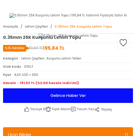
2950 TL ve Üstü Tüm Siparişlerinizde KARGO BEDAVA ( HepsiJET )
Anasayfa
Lehim Çeşitleri
0.35mm 25K Kurşunlu Lehim Topu
0.35mm 25K Kurşunlu Lehim Topu
195,84 TL
230,40 TL
%15 İNDİRİM
Kategori
Lehim Çeşitleri
,
Kurşunlu Lehim Telleri
Stok Kodu
035LT
Fiyat
4,00 USD + KDV
Havale
191,92 TL (%2,00 havale indirimi)
Gelince Haber Ver
Tavsiye Et
Fiyat Alarmı
Yorum Yaz
Paylaş
Ürün Bilgisi