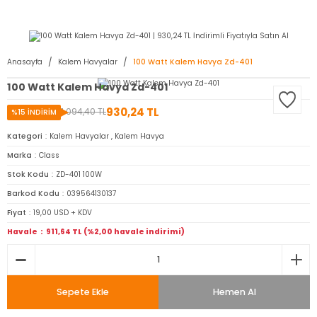
2950 TL ve Üstü Tüm Siparişlerinizde KARGO BEDAVA ( HepsiJET )
Anasayfa
Kalem Havyalar
100 Watt Kalem Havya Zd-401
100 Watt Kalem Havya Zd-401
930,24 TL
1.094,40 TL
%15 İNDİRİM
Kategori
Kalem Havyalar
,
Kalem Havya
Marka
Class
Stok Kodu
ZD-401 100W
Barkod Kodu
039564130137
Fiyat
19,00 USD + KDV
Havale
911,64 TL (%2,00 havale indirimi)
Sepete Ekle
Hemen Al