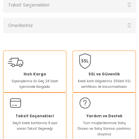
Taksit Seçenekleri
Kapı ödeme varmi
Önerileriniz
Kapıda ödeme varmi
Bu ürünün fiyat bilgisi, resim, ürün açıklamalarında ve diğer
Taner Elarslan | 13/04/2025
konularda yetersiz gördüğünüz noktaları öneri formunu
kullanarak tarafımıza iletebilirsiniz.
Görüş ve önerileriniz için teşekkür ederiz.
Yorum Yaz
Ürün resmi kalitesiz, bozuk veya görüntülenemiyor.
Hızlı Kargo
SSL ve Güvenlik
Siparişleriniz En Geç 24 Saat
Kredi kartı bilgileriniz 256bit SSL
Ürün açıklamasında eksik bilgiler bulunuyor.
İçerisinde Kargoda
sertifikası ile korunmaktadır.
Ürün bilgilerinde hatalar bulunuyor.
Ürün fiyatı diğer sitelerden daha pahalı.
Bu ürüne benzer farklı alternatifler olmalı.
Taksit Seçenekleri
Yardım ve Destek
Seçili kredi kartlarına 9 aya
Tüm müşterilerimize Satış
varan Taksit Seçeneği
Öncesi ve Satış Sonrası yardımcı
oluyoruz