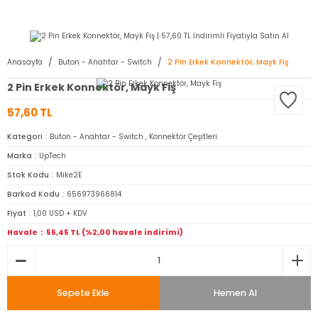
2950 TL ve Üstü Tüm Siparişlerinizde KARGO BEDAVA ( HepsiJET )
Anasayfa
Buton - Anahtar - Switch
2 Pin Erkek Konnektör, Mayk Fiş
2 Pin Erkek Konnektör, Mayk Fiş
57,60 TL
Kategori
Buton - Anahtar - Switch
,
Konnektör Çeşitleri
Marka
UpTech
Stok Kodu
Mike2E
Barkod Kodu
656973966814
Fiyat
1,00 USD + KDV
Havale
56,45 TL (%2,00 havale indirimi)
Sepete Ekle
Hemen Al