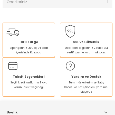
Önerileriniz
Yorum Yaz
Bu ürünün fiyat bilgisi, resim, ürün açıklamalarında ve diğer
konularda yetersiz gördüğünüz noktaları öneri formunu
kullanarak tarafımıza iletebilirsiniz.
Görüş ve önerileriniz için teşekkür ederiz.
Ürün resmi kalitesiz, bozuk veya görüntülenemiyor.
Hızlı Kargo
SSL ve Güvenlik
Siparişleriniz En Geç 24 Saat
Kredi kartı bilgileriniz 256bit SSL
Ürün açıklamasında eksik bilgiler bulunuyor.
İçerisinde Kargoda
sertifikası ile korunmaktadır.
Ürün bilgilerinde hatalar bulunuyor.
Ürün fiyatı diğer sitelerden daha pahalı.
Bu ürüne benzer farklı alternatifler olmalı.
Taksit Seçenekleri
Yardım ve Destek
Seçili kredi kartlarına 9 aya
Tüm müşterilerimize Satış
varan Taksit Seçeneği
Öncesi ve Satış Sonrası yardımcı
oluyoruz
Gönder
Üyelik