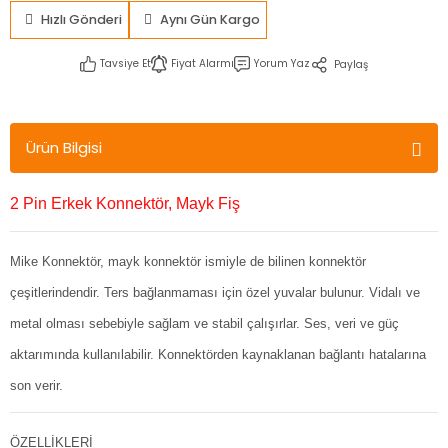
Hızlı Gönderi
Aynı Gün Kargo
Tavsiye Et
Fiyat Alarmı
Yorum Yaz
Paylaş
Ürün Bilgisi
2 Pin Erkek Konnektör, Mayk Fiş
Mike Konnektör, mayk konnektör ismiyle de bilinen konnektör
çeşitlerindendir. Ters bağlanmaması için özel yuvalar bulunur. Vidalı ve
metal olması sebebiyle sağlam ve stabil çalışırlar. Ses, veri ve güç
aktarımında kullanılabilir. Konnektörden kaynaklanan bağlantı hatalarına
son verir.
ÖZELLİKLERİ