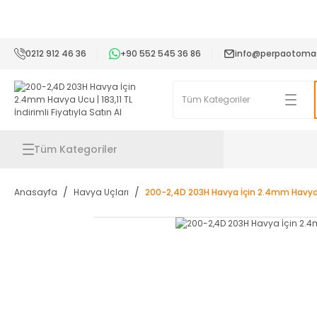
2
0212 912 46 36
+90 552 545 36 86
info@perpaotoma
Tüm Kategoriler
Anasayfa
Havya Uçları
200-2,4D 203H Havya İçin 2.4mm Havy