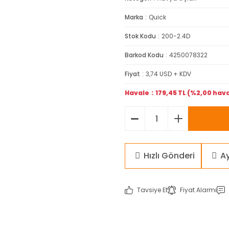
Marka
Quick
Stok Kodu
200-2.4D
Barkod Kodu
4250078322
Fiyat
3,74 USD + KDV
Havale
179,45 TL (%2,00 hava
Hızlı Gönderi
A
Tavsiye Et
Fiyat Alarmı