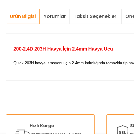
Ürün Bilgisi
Yorumlar
Taksit Seçenekleri
Öne
200-2,4D 203H Havya İçin 2.4mm Havya Ucu
Quick 203H havya istasyonu için 2.4mm kalınlığında tornavida tip ha
Bu ürünün fiyat bilgisi, resim, ürün açıklamalarında ve diğer ko
Görüş ve önerileriniz için teşekkür ederiz.
Ürün resmi kalitesiz, bozuk veya görüntülenemiyor.
Ürün açıklamasında eksik bilgiler bulunuyor.
Hızlı Kargo
S
Ürün bilgilerinde hatalar bulunuyor.