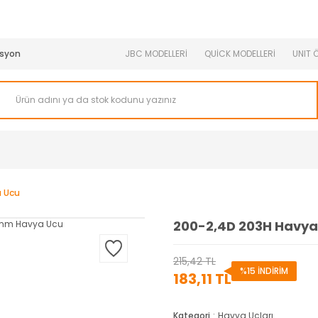
950 TL ve Üstü Tüm Siparişlerinizde KARGO BEDAVA ( HepsiJET
syon
JBC MODELLERİ
QUİCK MODELLERİ
UNIT 
a Ucu
200-2,4D 203H Havya
215,42 TL
%15 İNDİRİM
183,11 TL
Kategori
Havya Uçları