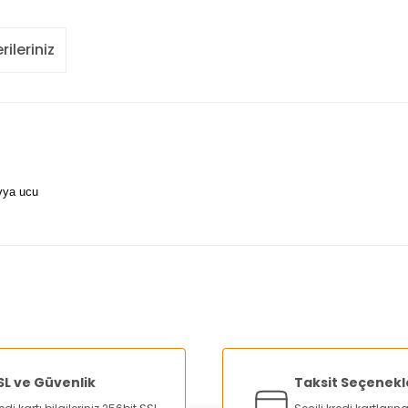
rileriniz
vya ucu
nularda yetersiz gördüğünüz noktaları öneri formunu kullanarak tarafımı
Bu ürüne ilk yorumu siz yapın!
Yorum Yaz
SL ve Güvenlik
Taksit Seçenekl