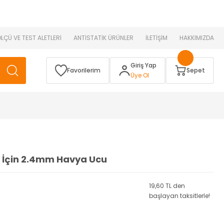
 )
ÖLÇÜ VE TEST ALETLERİ
ANTİSTATİK ÜRÜNLER
İLETİŞİM
HAKKIMIZDA
Giriş Yap
Favorilerim
Sepet
Üye Ol
 İçin 2.4mm Havya Ucu
19,60 TL den
başlayan taksitlerle!