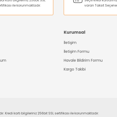
edi kartı bilgileriniz 256bit SSL
Seçili kredi kartları
rtifikası ile korunmaktadır.
varan Taksit Seçene
Kurumsal
İletişim
Gönder
İletişim Formu
ttum
Havale Bildirim Formu
Kargo Takibi
edi kartı bilgileriniz 256bit SSL sertifikası ile korunmaktadır.