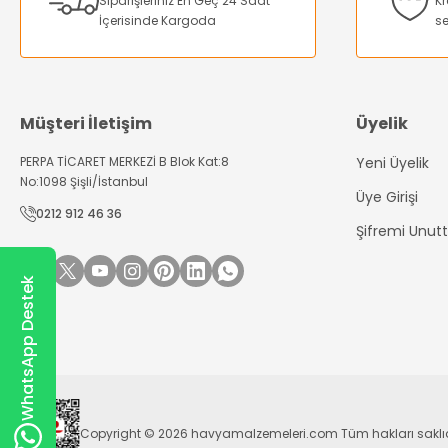
Siparişleriniz En Geç 24 Saat
Kr
Ürün fiyatı diğer sitelerden daha pahalı.
İçerisinde Kargoda
se
Bu ürüne benzer farklı alternatifler olmalı.
Müşteri İletişim
Üyelik
PERPA TİCARET MERKEZİ B Blok Kat:8
Yeni Üyelik
No:1098 Şişli/İstanbul
Üye Girişi
0212 912 46 36
Şifremi Unu
WhatsApp Destek
Copyright © 2026 havyamalzemeleri.com Tüm hakları saklıdır. Kr