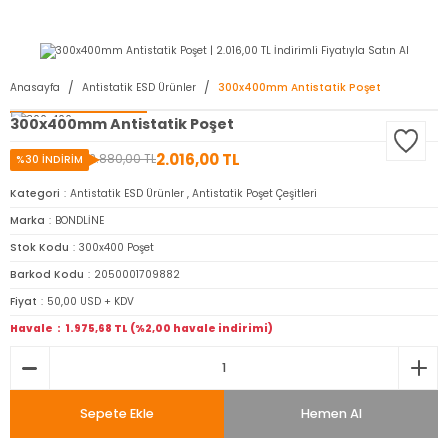
2950 TL ve Üstü Tüm Siparişlerinizde KARGO BEDAVA ( HepsiJET )
Anasayfa
Antistatik ESD Ürünler
300x400mm Antistatik Poşet
300x400mm Antistatik Poşet
2.016,00 TL
2.880,00 TL
%30 İNDİRİM
Kategori
Antistatik ESD Ürünler
,
Antistatik Poşet Çeşitleri
Marka
BONDLİNE
Stok Kodu
300x400 Poşet
Barkod Kodu
2050001709882
Fiyat
50,00 USD + KDV
Havale
1.975,68 TL (%2,00 havale indirimi)
Sepete Ekle
Hemen Al