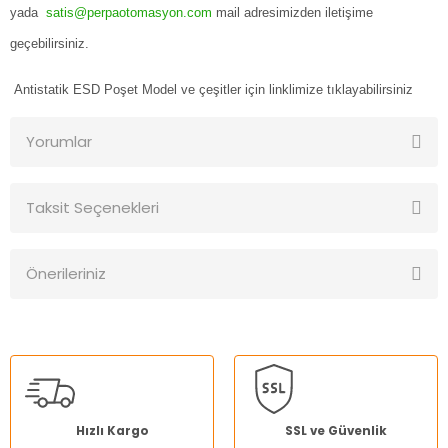
yada
satis@perpaotomasyon.com
mail adresimizden iletişime
geçebilirsiniz.
Antistatik ESD Poşet Model ve çeşitler için
linklimize tıklayabilirsiniz
Yorumlar
Taksit Seçenekleri
Bu ürüne ilk yorumu siz yapın!
Önerileriniz
Yorum Yaz
Bu ürünün fiyat bilgisi, resim, ürün açıklamalarında ve diğer
konularda yetersiz gördüğünüz noktaları öneri formunu
kullanarak tarafımıza iletebilirsiniz.
Görüş ve önerileriniz için teşekkür ederiz.
Ürün resmi kalitesiz, bozuk veya görüntülenemiyor.
Hızlı Kargo
SSL ve Güvenlik