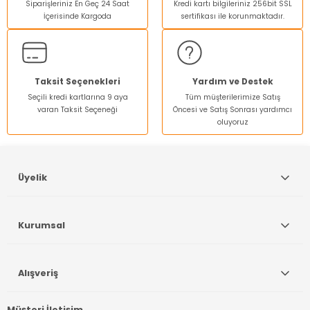
Siparişleriniz En Geç 24 Saat
Kredi kartı bilgileriniz 256bit SSL
Ürün açıklamasında eksik bilgiler bulunuyor.
İçerisinde Kargoda
sertifikası ile korunmaktadır.
Ürün bilgilerinde hatalar bulunuyor.
Ürün fiyatı diğer sitelerden daha pahalı.
Bu ürüne benzer farklı alternatifler olmalı.
Taksit Seçenekleri
Yardım ve Destek
Seçili kredi kartlarına 9 aya
Tüm müşterilerimize Satış
varan Taksit Seçeneği
Öncesi ve Satış Sonrası yardımcı
oluyoruz
Gönder
Üyelik
Kurumsal
Alışveriş
Müşteri İletişim