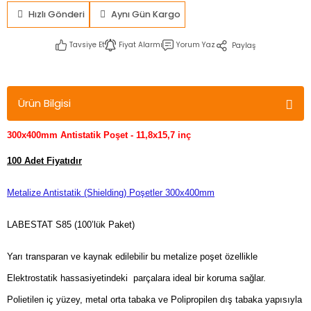
Hızlı Gönderi
Aynı Gün Kargo
Tavsiye Et
Fiyat Alarmı
Yorum Yaz
Paylaş
Ürün Bilgisi
300x400mm Antistatik Poşet - 11,8x15,7 inç
100 Adet Fiyatıdır
Metalize Antistatik (Shielding) Poşetler 300x400mm
LABESTAT S85 (100’lük Paket)
Yarı transparan ve kaynak edilebilir bu metalize poşet özellikle
Elektrostatik hassasiyetindeki parçalara ideal bir koruma sağlar.
Polietilen iç yüzey, metal orta tabaka ve Polipropilen dış tabaka yapısıyla