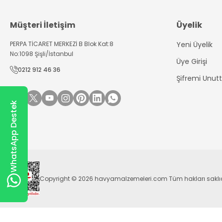
Müşteri İletişim
Üyelik
PERPA TİCARET MERKEZİ B Blok Kat:8
Yeni Üyelik
No:1098 Şişli/İstanbul
Üye Girişi
0212 912 46 36
Şifremi Unu
WhatsApp Destek
Copyright © 2026 havyamalzemeleri.com Tüm hakları saklıdır. Kr