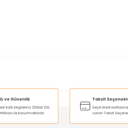
nularda yetersiz gördüğünüz noktaları öneri formunu kullanarak tarafımı
Bu ürüne ilk yorumu siz yapın!
Yorum Yaz
SL ve Güvenlik
Taksit Seçenekl
edi kartı bilgileriniz 256bit SSL
Seçili kredi kartları
rtifikası ile korunmaktadır.
varan Taksit Seçene