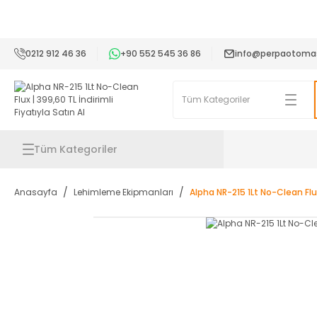
2
0212 912 46 36
+90 552 545 36 86
info@perpaotoma
Tüm Kategoriler
Anasayfa
Lehimleme Ekipmanları
Alpha NR-215 1Lt No-Clean Flu