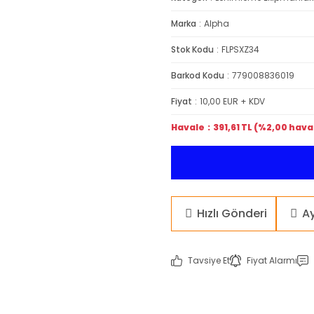
Marka
Alpha
Stok Kodu
FLPSXZ34
Barkod Kodu
779008836019
Fiyat
10,00 EUR + KDV
Havale
391,61 TL (%2,00 hava
Hızlı Gönderi
A
Tavsiye Et
Fiyat Alarmı