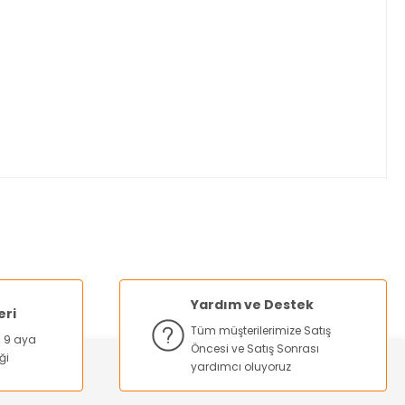
za iletebilirsiniz.
Yardım ve Destek
eri
Tüm müşterilerimize Satış
na 9 aya
Öncesi ve Satış Sonrası
ği
yardımcı oluyoruz