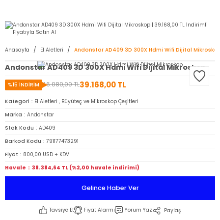
2950 TL ve Üstü Tüm Siparişlerinizde KARGO BEDAVA ( HepsiJET )
Anasayfa
El Aletleri
Andonstar AD409 3D 300X Hdmi Wifi Dijital Mikrosko
Andonstar AD409 3D 300X Hdmi Wifi Dijital Mikroskop
39.168,00 TL
46.080,00 TL
%15 İNDİRİM
Kategori
El Aletleri
,
Büyüteç ve Mikroskop Çeşitleri
Marka
Andonstar
Stok Kodu
AD409
Barkod Kodu
791177473291
Fiyat
800,00 USD + KDV
Havale
38.384,64 TL (%2,00 havale indirimi)
Gelince Haber Ver
Tavsiye Et
Fiyat Alarmı
Yorum Yaz
Paylaş