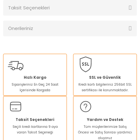
Taksit Seçenekleri
Bu ürüne ilk yorumu siz yapın!
Önerileriniz
Yorum Yaz
Bu ürünün fiyat bilgisi, resim, ürün açıklamalarında ve diğer
konularda yetersiz gördüğünüz noktaları öneri formunu
kullanarak tarafımıza iletebilirsiniz.
Görüş ve önerileriniz için teşekkür ederiz.
Ürün resmi kalitesiz, bozuk veya görüntülenemiyor.
Hızlı Kargo
SSL ve Güvenlik
Siparişleriniz En Geç 24 Saat
Kredi kartı bilgileriniz 256bit SSL
Ürün açıklamasında eksik bilgiler bulunuyor.
İçerisinde Kargoda
sertifikası ile korunmaktadır.
Ürün bilgilerinde hatalar bulunuyor.
Ürün fiyatı diğer sitelerden daha pahalı.
Bu ürüne benzer farklı alternatifler olmalı.
Taksit Seçenekleri
Yardım ve Destek
Seçili kredi kartlarına 9 aya
Tüm müşterilerimize Satış
varan Taksit Seçeneği
Öncesi ve Satış Sonrası yardımcı
oluyoruz