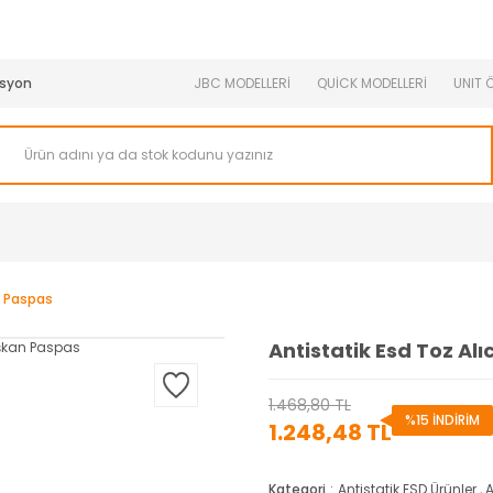
950 TL ve Üstü Tüm Siparişlerinizde KARGO BEDAVA ( HepsiJET
syon
JBC MODELLERİ
QUİCK MODELLERİ
UNIT 
n Paspas
Antistatik Esd Toz Al
1.468,80 TL
%15 İNDİRİM
1.248,48 TL
Kategori
Antistatik ESD Ürünler
,
A