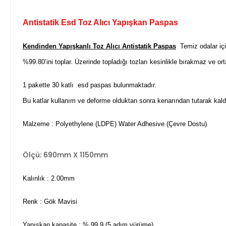
Antistatik Esd Toz Alıcı Yapışkan Paspas
Kendinden Yapışkanlı Toz Alıcı Antistatik Paspas
Temiz odalar için
%99.80’ini toplar. Üzerinde topladığı tozları kesinlikle bırakmaz ve o
1 pakette 30 katlı esd paspas bulunmaktadır.
Bu katlar kullanım ve deforme olduktan sonra kenarından tutarak kaldır
Malzeme : Polyethylene (LDPE) Water Adhesive (Çevre Dostu)
Ölçü: 690mm X 1150mm
Kalınlık : 2.00mm
Renk : Gök Mavisi
Yapışkan kapasite : % 99,9 (5 adım yürüme)