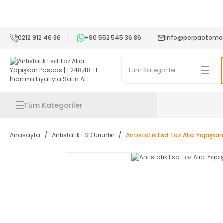
2
0212 912 46 36
+90 552 545 36 86
info@perpaotoma
Tüm Kategoriler
Anasayfa
Antistatik ESD Ürünler
Antistatik Esd Toz Alıcı Yapışka