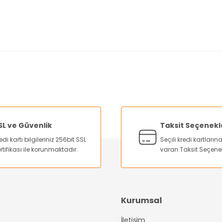
nularda yetersiz gördüğünüz noktaları öneri formunu kullanarak tarafımı
Bu ürüne ilk yorumu siz yapın!
Yorum Yaz
SL ve Güvenlik
Taksit Seçenekl
edi kartı bilgileriniz 256bit SSL
Seçili kredi kartları
rtifikası ile korunmaktadır.
varan Taksit Seçene
Kurumsal
İletişim