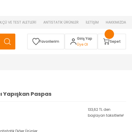
 )
ÖLÇÜ VE TEST ALETLERİ
ANTİSTATİK ÜRÜNLER
İLETİŞİM
HAKKIMIZDA
Giriş Yap
Favorilerim
Sepet
Üye Ol
ıcı Yapışkan Paspas
133,62 TL den
başlayan taksitlerle!
ntistatik Diğer Ürünler