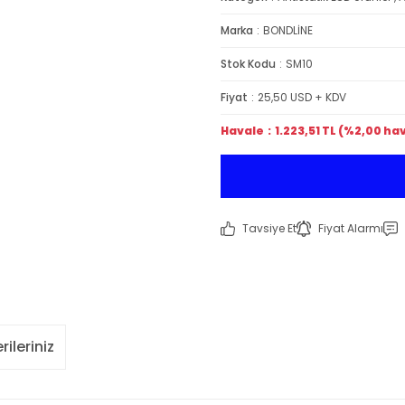
Marka
BONDLİNE
Stok Kodu
SM10
Fiyat
25,50 USD + KDV
Havale
1.223,51 TL (%2,00 hav
Tavsiye Et
Fiyat Alarmı
rileriniz