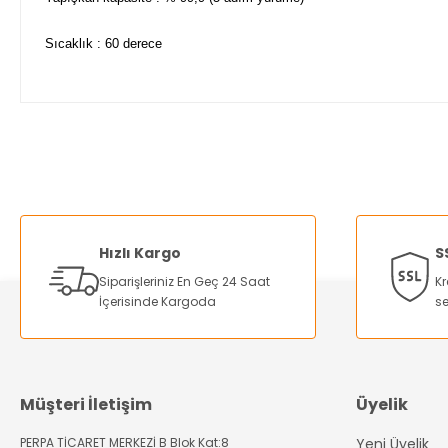
Sıcaklık : 60 derece
Bu ürünün fiyat bilgisi, resim, ürün açıklamalarında ve diğer ko
Görüş ve önerileriniz için teşekkür ederiz.
Ürün resmi kalitesiz, bozuk veya görüntülenemiyor.
Ürün açıklamasında eksik bilgiler bulunuyor.
Hızlı Kargo
S
Ürün bilgilerinde hatalar bulunuyor.
Siparişleriniz En Geç 24 Saat
Kr
Ürün fiyatı diğer sitelerden daha pahalı.
İçerisinde Kargoda
se
Bu ürüne benzer farklı alternatifler olmalı.
Müşteri İletişim
Üyelik
PERPA TİCARET MERKEZİ B Blok Kat:8
Yeni Üyelik