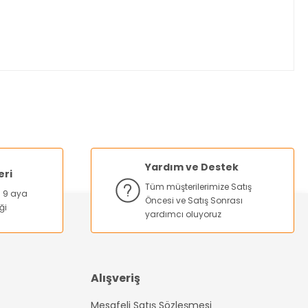
za iletebilirsiniz.
Yardım ve Destek
eri
Tüm müşterilerimize Satış
na 9 aya
Öncesi ve Satış Sonrası
ği
yardımcı oluyoruz
Alışveriş
Mesafeli Satış Sözleşmesi