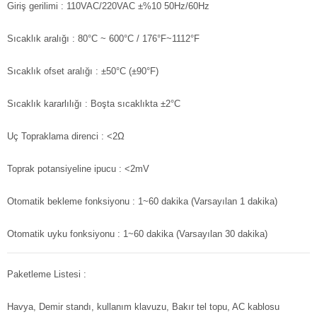
Giriş gerilimi : 110VAC/220VAC ±%10 50Hz/60Hz
Sıcaklık aralığı : 80°C ~ 600°C / 176°F~1112°F
Sıcaklık ofset aralığı : ±50°C (±90°F)
Sıcaklık kararlılığı : Boşta sıcaklıkta ±2°C
Uç Topraklama direnci : <2Ω
Toprak potansiyeline ipucu : <2mV
Otomatik bekleme fonksiyonu : 1~60 dakika (Varsayılan 1 dakika)
Otomatik uyku fonksiyonu : 1~60 dakika (Varsayılan 30 dakika)
Paketleme Listesi :
Havya, Demir standı, kullanım klavuzu, Bakır tel topu, AC kablosu