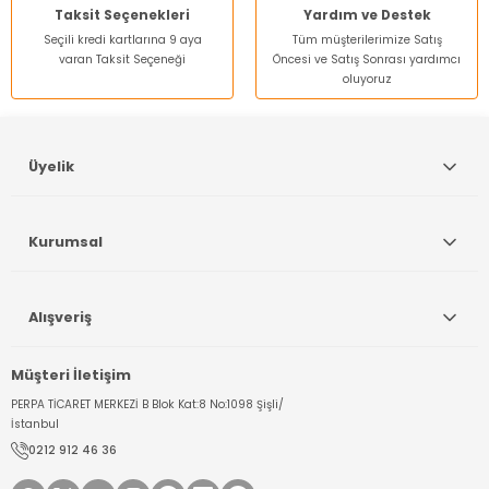
Taksit Seçenekleri
Yardım ve Destek
Seçili kredi kartlarına 9 aya
Tüm müşterilerimize Satış
varan Taksit Seçeneği
Öncesi ve Satış Sonrası yardımcı
oluyoruz
Gönder
Üyelik
Kurumsal
Alışveriş
Müşteri İletişim
PERPA TİCARET MERKEZİ B Blok Kat:8 No:1098 Şişli/
İstanbul
0212 912 46 36