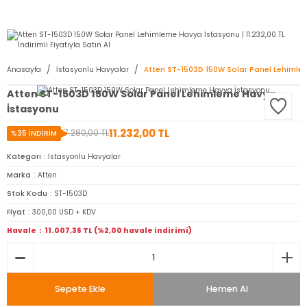
2950 TL ve Üstü Tüm Siparişlerinizde KARGO BEDAVA ( HepsiJET )
Anasayfa
İstasyonlu Havyalar
Atten ST-1503D 150W Solar Panel Lehimle
Atten ST-1503D 150W Solar Panel Lehimleme Havya
İstasyonu
11.232,00 TL
17.280,00 TL
%35 İNDİRİM
Kategori
İstasyonlu Havyalar
Marka
Atten
Stok Kodu
ST-1503D
Fiyat
300,00 USD + KDV
Havale
11.007,36 TL (%2,00 havale indirimi)
Sepete Ekle
Hemen Al