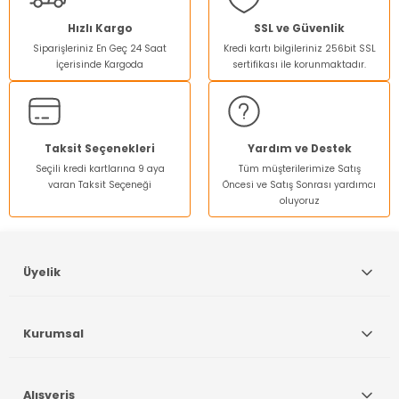
Ürün resmi kalitesiz, bozuk veya görüntülenemiyor.
Hızlı Kargo
SSL ve Güvenlik
Siparişleriniz En Geç 24 Saat
Kredi kartı bilgileriniz 256bit SSL
Ürün açıklamasında eksik bilgiler bulunuyor.
İçerisinde Kargoda
sertifikası ile korunmaktadır.
Ürün bilgilerinde hatalar bulunuyor.
Ürün fiyatı diğer sitelerden daha pahalı.
Bu ürüne benzer farklı alternatifler olmalı.
Taksit Seçenekleri
Yardım ve Destek
Seçili kredi kartlarına 9 aya
Tüm müşterilerimize Satış
varan Taksit Seçeneği
Öncesi ve Satış Sonrası yardımcı
oluyoruz
Gönder
Üyelik
Kurumsal
Alışveriş