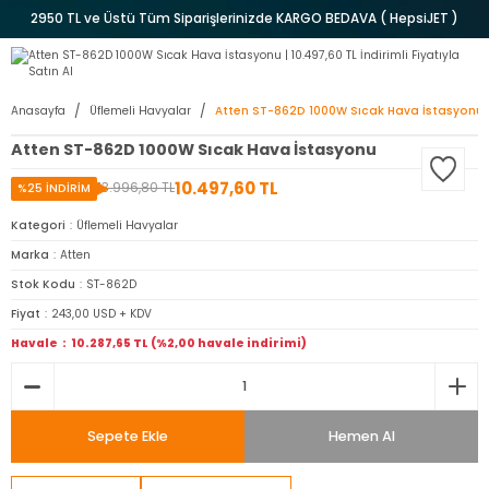
2950 TL ve Üstü Tüm Siparişlerinizde KARGO BEDAVA ( HepsiJET )
Anasayfa
Üflemeli Havyalar
Atten ST-862D 1000W Sıcak Hava İstasyonu
Atten ST-862D 1000W Sıcak Hava İstasyonu
10.497,60 TL
13.996,80 TL
%25 İNDİRİM
Kategori
Üflemeli Havyalar
Marka
Atten
Stok Kodu
ST-862D
Fiyat
243,00 USD + KDV
Havale
10.287,65 TL (%2,00 havale indirimi)
Sepete Ekle
Hemen Al