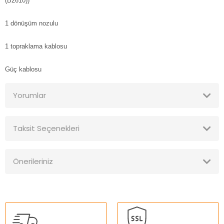
(B2610))
1 dönüşüm nozulu
1 topraklama kablosu
Güç kablosu
Yorumlar
Taksit Seçenekleri
Bu ürüne ilk yorumu siz yapın!
Önerileriniz
Yorum Yaz
Bu ürünün fiyat bilgisi, resim, ürün açıklamalarında ve diğer
konularda yetersiz gördüğünüz noktaları öneri formunu
kullanarak tarafımıza iletebilirsiniz.
Görüş ve önerileriniz için teşekkür ederiz.