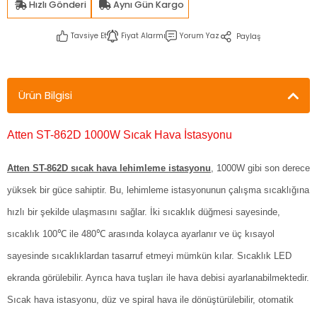
Hızlı Gönderi
Aynı Gün Kargo
Tavsiye Et
Fiyat Alarmı
Yorum Yaz
Paylaş
Ürün Bilgisi
Atten ST-862D 1000W Sıcak Hava İstasyonu
Atten ST-862D sıcak hava lehimleme istasyonu
, 1000W gibi son derece
yüksek bir güce sahiptir. Bu, lehimleme istasyonunun çalışma sıcaklığına
hızlı bir şekilde ulaşmasını sağlar. İki sıcaklık düğmesi sayesinde,
sıcaklık 100℃ ile 480℃ arasında kolayca ayarlanır ve üç kısayol
sayesinde sıcaklıklardan tasarruf etmeyi mümkün kılar. Sıcaklık LED
ekranda görülebilir. Ayrıca hava tuşları ile hava debisi ayarlanabilmektedir.
Sıcak hava istasyonu, düz ve spiral hava ile dönüştürülebilir, otomatik