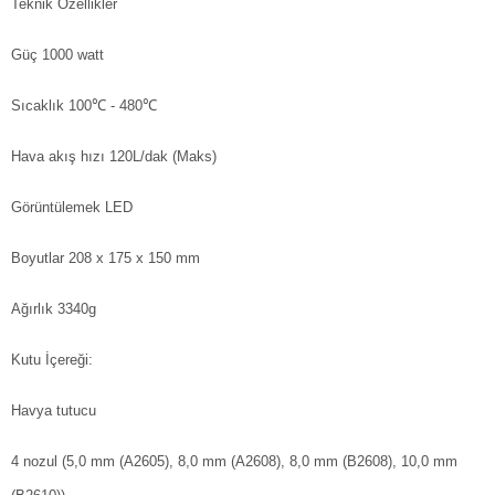
Teknik Özellikler
Güç
1000 watt
Sıcaklık
100℃ - 480℃
Hava akış hızı
120L/dak (Maks)
Görüntülemek
LED
Boyutlar
208 x 175 x 150 mm
Ağırlık
3340g
Kutu İçereği:
Havya tutucu
4 nozul (5,0 mm (A2605), 8,0 mm (A2608), 8,0 mm (B2608), 10,0 mm