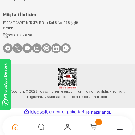
Müşteri İletişim
PERPA TİCARET MERKEZİ B Blok Kat:8 No:1098 Şişli/
İstanbul
0212 912 46 36
WhatsApp Destek
Copyright © 2026 havyamalzemeleri.com Tüm hakları saklıdır. Kredi kartı
bilgileriniz 256bit SSL sertifikası ile korunmaktadır.
ideasoft
ile
e-
hazırlandı.
ticaret
paketleri