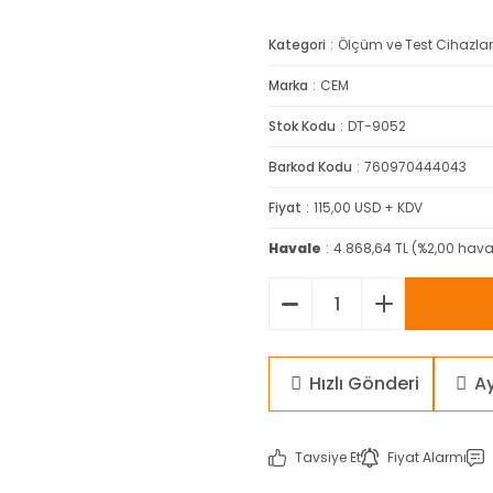
Kategori
Ölçüm ve Test Cihazlar
Marka
CEM
Stok Kodu
DT-9052
Barkod Kodu
760970444043
Fiyat
115,00 USD + KDV
Havale
4.868,64 TL (%2,00 haval
Hızlı Gönderi
A
Tavsiye Et
Fiyat Alarmı