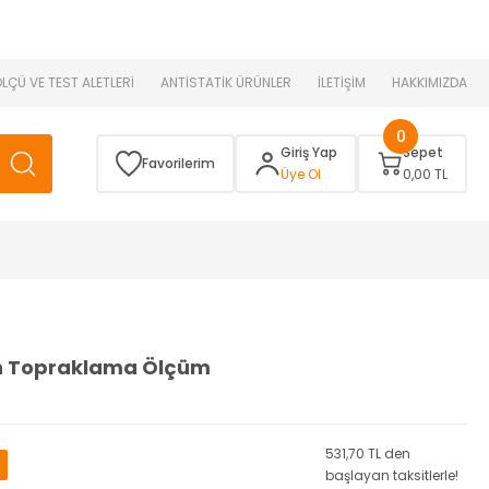
 )
ÖLÇÜ VE TEST ALETLERİ
ANTİSTATİK ÜRÜNLER
İLETİŞİM
HAKKIMIZDA
0
Giriş Yap
Sepet
Favorilerim
Üye Ol
0,00 TL
n Topraklama Ölçüm
531,70 TL den
başlayan taksitlerle!