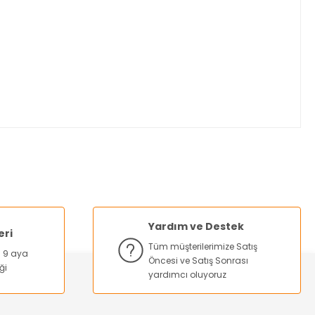
za iletebilirsiniz.
Yardım ve Destek
eri
Tüm müşterilerimize Satış
na 9 aya
Öncesi ve Satış Sonrası
ği
yardımcı oluyoruz