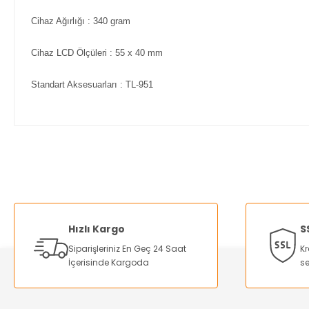
Cihaz Ağırlığı
: 340 gram
Cihaz LCD Ölçüleri
: 55 x 40 mm
Standart Aksesuarları
: TL-951
Bu ürünün fiyat bilgisi, resim, ürün açıklamalarında ve diğer ko
Görüş ve önerileriniz için teşekkür ederiz.
Ürün resmi kalitesiz, bozuk veya görüntülenemiyor.
Ürün açıklamasında eksik bilgiler bulunuyor.
Hızlı Kargo
S
Ürün bilgilerinde hatalar bulunuyor.
Siparişleriniz En Geç 24 Saat
Kr
Ürün fiyatı diğer sitelerden daha pahalı.
İçerisinde Kargoda
se
Bu ürüne benzer farklı alternatifler olmalı.