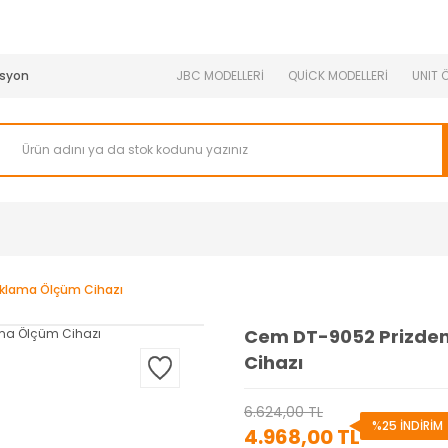
950 TL ve Üstü Tüm Siparişlerinizde KARGO BEDAVA ( HepsiJET
syon
JBC MODELLERİ
QUİCK MODELLERİ
UNIT 
klama Ölçüm Cihazı
Cem DT-9052 Prizde
Cihazı
6.624,00 TL
%25 İNDİRİM
4.968,00 TL