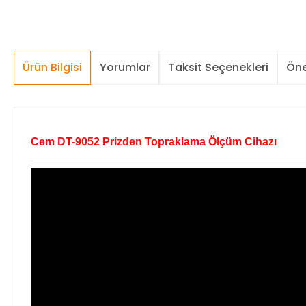
Ürün Bilgisi
Yorumlar
Taksit Seçenekleri
Öne
Cem DT-9052 Prizden Topraklama Ölçüm Cihazı