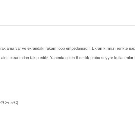
topraklama var ve ekrandaki rakam loop empedansıdır. Ekran kırmızı renkte is
eti ekranından takip edilir. Yanında gelen 6 cm'lik probu seyyar kullanımlar i
23ºC+/-5ºC)