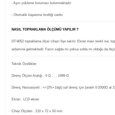
- Aşırı yükleme koruması bulunmaktadır.
- Otomatik kapanma özelliği vardır.
NASIL TOPRAKLAMA ÖLÇÜMÜ YAPILIR ?
DT-9052 topraklama ölçer cihazı fişe takılır. Ekran mavi renkli ise; 
anlamına gelmektedir. Fazın sağda mı yoksa solda mı olduğu da ölçü al
Teknik Özellikler:
Direnç Ölçüm Aralığı
: 0 Ω . . . 1999 Ω
Direnç Hassasiyeti
: +/-(3%+1dgt) saf direnç için (aralık 0-2000Ω at 
Ekran
: LCD ekran
Cihaz Ölçüleri
: 210 x 72 x 50 mm