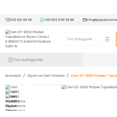
2
0212 912 46 36
+90 552 545 36 86
info@perpaotoma
Tüm Kategoriler
Anasayfa
Ölçüm ve Test Cihazları
Cem DT-9052 Prizden Topra