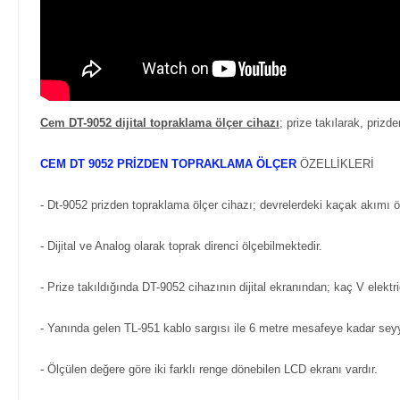
Cem DT-9052 dijital topraklama ölçer cihazı
; prize takılarak, priz
CEM DT 9052 PRİZDEN TOPRAKLAMA ÖLÇER
ÖZELLİKLERİ
- Dt-9052 prizden topraklama ölçer cihazı; devrelerdeki kaçak akımı 
- Dijital ve Analog olarak toprak direnci ölçebilmektedir.
- Prize takıldığında DT-9052 cihazının dijital ekranından; kaç V elekt
- Yanında gelen TL-951 kablo sargısı ile 6 metre mesafeye kadar sey
- Ölçülen değere göre iki farklı renge dönebilen LCD ekranı vardır.