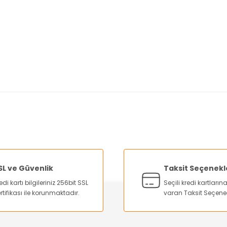
nularda yetersiz gördüğünüz noktaları öneri formunu kullanarak tarafımı
Bu ürüne ilk yorumu siz yapın!
Yorum Yaz
SL ve Güvenlik
Taksit Seçenekl
edi kartı bilgileriniz 256bit SSL
Seçili kredi kartları
rtifikası ile korunmaktadır.
varan Taksit Seçene