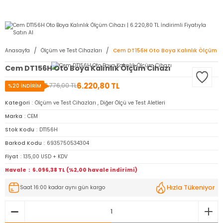
2950 TL ve Üstü Tüm Siparişlerinizde KARGO BEDAVA ( HepsiJET )
Anasayfa
Ölçüm ve Test Cihazları
Cem DT156H Oto Boya Kalınlık Ölçüm C
Cem DT156H Oto Boya Kalınlık Ölçüm Cihazı
6.220,80 TL
7.776,00 TL
%20 İNDİRİM
Kategori
Ölçüm ve Test Cihazları
,
Diğer Ölçü ve Test Aletleri
Marka
CEM
Stok Kodu
DT156H
Barkod Kodu
6935750534304
Fiyat
135,00 USD + KDV
Havale
6.096,38 TL (%2,00 havale indirimi)
Hızla Tükeniyor
Saat 16:00 kadar aynı gün kargo