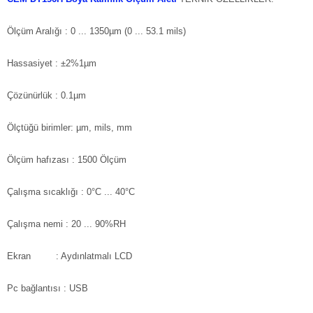
Ölçüm Aralığı
: 0 ... 1350µm (0 ... 53.1 mils)
Hassasiyet
: ±2%1µm
Çözünürlük
: 0.1µm
Ölçtüğü birimler: µm, mils, mm
Ölçüm hafızası
: 1500 Ölçüm
Çalışma sıcaklığı
: 0°C ... 40°C
Çalışma nemi
: 20 ... 90%RH
Ekran
: Aydınlatmalı LCD
Pc bağlantısı
: USB