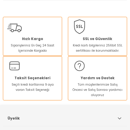
Bu ürünün fiyat bilgisi, resim, ürün açıklamalarında ve diğer
konularda yetersiz gördüğünüz noktaları öneri formunu
kullanarak tarafımıza iletebilirsiniz.
Görüş ve önerileriniz için teşekkür ederiz.
Ürün resmi kalitesiz, bozuk veya görüntülenemiyor.
Hızlı Kargo
SSL ve Güvenlik
Siparişleriniz En Geç 24 Saat
Kredi kartı bilgileriniz 256bit SSL
Ürün açıklamasında eksik bilgiler bulunuyor.
İçerisinde Kargoda
sertifikası ile korunmaktadır.
Ürün bilgilerinde hatalar bulunuyor.
Ürün fiyatı diğer sitelerden daha pahalı.
Bu ürüne benzer farklı alternatifler olmalı.
Taksit Seçenekleri
Yardım ve Destek
Seçili kredi kartlarına 9 aya
Tüm müşterilerimize Satış
varan Taksit Seçeneği
Öncesi ve Satış Sonrası yardımcı
oluyoruz
Gönder
Üyelik