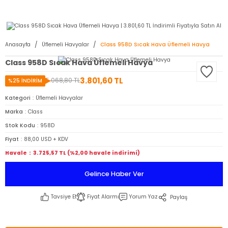
2950 TL ve Üstü Tüm Siparişlerinizde KARGO BEDAVA ( HepsiJET )
Anasayfa
Üflemeli Havyalar
Class 958D Sıcak Hava Üflemeli Havya
Class 958D Sıcak Hava Üflemeli Havya
3.801,60 TL
5.068,80 TL
%25 İNDİRİM
Kategori
Üflemeli Havyalar
Marka
Class
Stok Kodu
958D
Fiyat
88,00 USD + KDV
Havale
3.725,57 TL (%2,00 havale indirimi)
Gelince Haber Ver
Tavsiye Et
Fiyat Alarmı
Yorum Yaz
Paylaş