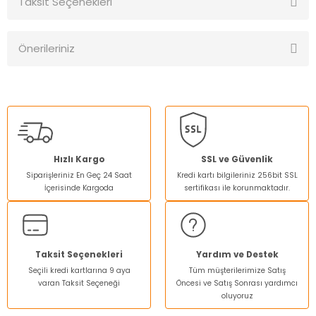
Taksit Seçenekleri
Bu ürüne ilk yorumu siz yapın!
Önerileriniz
Yorum Yaz
Bu ürünün fiyat bilgisi, resim, ürün açıklamalarında ve diğer
konularda yetersiz gördüğünüz noktaları öneri formunu
kullanarak tarafımıza iletebilirsiniz.
Görüş ve önerileriniz için teşekkür ederiz.
Ürün resmi kalitesiz, bozuk veya görüntülenemiyor.
Hızlı Kargo
SSL ve Güvenlik
Siparişleriniz En Geç 24 Saat
Kredi kartı bilgileriniz 256bit SSL
Ürün açıklamasında eksik bilgiler bulunuyor.
İçerisinde Kargoda
sertifikası ile korunmaktadır.
Ürün bilgilerinde hatalar bulunuyor.
Ürün fiyatı diğer sitelerden daha pahalı.
Bu ürüne benzer farklı alternatifler olmalı.
Taksit Seçenekleri
Yardım ve Destek
Seçili kredi kartlarına 9 aya
Tüm müşterilerimize Satış
varan Taksit Seçeneği
Öncesi ve Satış Sonrası yardımcı
oluyoruz