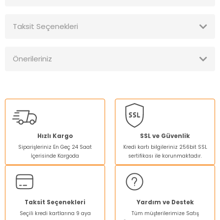
Taksit Seçenekleri
Bu ürüne ilk yorumu siz yapın!
Önerileriniz
Yorum Yaz
Bu ürünün fiyat bilgisi, resim, ürün açıklamalarında ve diğer
konularda yetersiz gördüğünüz noktaları öneri formunu
kullanarak tarafımıza iletebilirsiniz.
Görüş ve önerileriniz için teşekkür ederiz.
Ürün resmi kalitesiz, bozuk veya görüntülenemiyor.
Hızlı Kargo
SSL ve Güvenlik
Siparişleriniz En Geç 24 Saat
Kredi kartı bilgileriniz 256bit SSL
Ürün açıklamasında eksik bilgiler bulunuyor.
İçerisinde Kargoda
sertifikası ile korunmaktadır.
Ürün bilgilerinde hatalar bulunuyor.
Ürün fiyatı diğer sitelerden daha pahalı.
Bu ürüne benzer farklı alternatifler olmalı.
Taksit Seçenekleri
Yardım ve Destek
Seçili kredi kartlarına 9 aya
Tüm müşterilerimize Satış