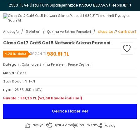
2950 TL ve Üstü Tüm Siparişlerinizde KARGO BEDAVA ( HepsiJET )
Anasayfa
El Aletleri
Çakma ve Sıkma Penseleri
Class Cat7 Cat6 Cat5 N
Class Cat7 Cat6 Cat5 Network Sıkma Pensesi
980,81 TL
1.362,24 TL
%28 İNDİRİM
Kategori
Çakma ve Sıkma Penseleri
,
Pense Çeşitleri
Marka
Class
Stok Kodu
NTT-71
Fiyat
23,65 USD + KDV
Havale
961,20 TL (%2,00 havale indirimi)
Gelince Haber Ver
Tavsiye Et
Fiyat Alarmı
Yorum Yaz
Paylaş