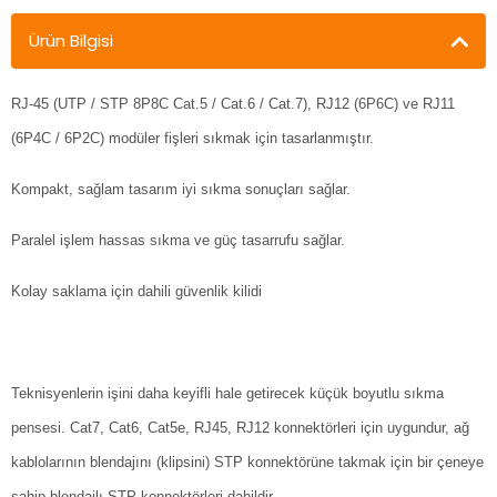
Ürün Bilgisi
RJ-45 (UTP / STP 8P8C Cat.5 / Cat.6 / Cat.7), RJ12 (6P6C) ve RJ11
(6P4C / 6P2C) modüler fişleri sıkmak için tasarlanmıştır.
Kompakt, sağlam tasarım iyi sıkma sonuçları sağlar.
Paralel işlem hassas sıkma ve güç tasarrufu sağlar.
Kolay saklama için dahili güvenlik kilidi
Teknisyenlerin işini daha keyifli hale getirecek küçük boyutlu sıkma
pensesi. Cat7, Cat6, Cat5e, RJ45, RJ12 konnektörleri için uygundur, ağ
kablolarının blendajını (klipsini) STP konnektörüne takmak için bir çeneye
sahip blendajlı STP konnektörleri dahildir.