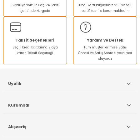
Siparişleriniz En Geç 24 Saat
Kredi kartı bilgileriniz 256bit SSL
Ürün açıklamasında eksik bilgiler bulunuyor.
İçerisinde Kargoda
sertifikası ile korunmaktadır.
Ürün bilgilerinde hatalar bulunuyor.
Ürün fiyatı diğer sitelerden daha pahalı.
Bu ürüne benzer farklı alternatifler olmalı.
Taksit Seçenekleri
Yardım ve Destek
Seçili kredi kartlarına 9 aya
Tüm müşterilerimize Satış
varan Taksit Seçeneği
Öncesi ve Satış Sonrası yardımcı
oluyoruz
Gönder
Üyelik
Kurumsal
Alışveriş