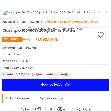
2950 TL ve Üstü Tüm Siparişlerinizde KARGO BEDAVA ( HepsiJET )
Anasayfa
Lehim Potaları
Class Lpx-150 150W 250gr Lehim Potası
Class Lpx-150 150W 250gr Lehim Potası
1.092,96 TL
1.457,28 TL
%25 İNDİRİM
Kategori
Lehim Potaları
Marka
Class
Stok Kodu
LPX-150
Fiyat
25,30 USD + KDV
Havale
1.071,10 TL (%2,00 havale indirimi)
Gelince Haber Ver
Hızlı Gönderi
Aynı Gün Kargo
Tavsiye Et
Fiyat Alarmı
Yorum Yaz
Paylaş