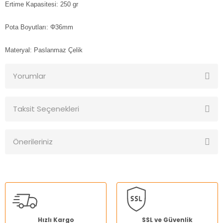
Ertime Kapasitesi: 250 gr
Pota Boyutları: Φ36mm
Materyal: Paslanmaz Çelik
Yorumlar
Taksit Seçenekleri
Bu ürüne ilk yorumu siz yapın!
Önerileriniz
Yorum Yaz
Bu ürünün fiyat bilgisi, resim, ürün açıklamalarında ve diğer
konularda yetersiz gördüğünüz noktaları öneri formunu
kullanarak tarafımıza iletebilirsiniz.
Görüş ve önerileriniz için teşekkür ederiz.
Ürün resmi kalitesiz, bozuk veya görüntülenemiyor.
Hızlı Kargo
SSL ve Güvenlik