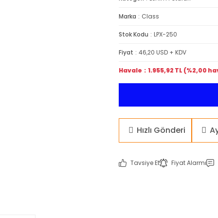
Marka
Class
Stok Kodu
LPX-250
Fiyat
46,20 USD + KDV
Havale
1.955,92 TL (%2,00 ha
Hızlı Gönderi
A
Tavsiye Et
Fiyat Alarmı