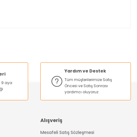
za iletebilirsiniz.
Yardım ve Destek
eri
Tüm müşterilerimize Satış
na 9 aya
Öncesi ve Satış Sonrası
ği
yardımcı oluyoruz
Alışveriş
Mesafeli Satış Sözleşmesi