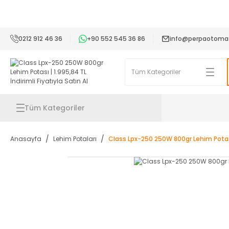
2
0212 912 46 36
+90 552 545 36 86
info@perpaotoma
Tüm Kategoriler
Anasayfa
Lehim Potaları
Class Lpx-250 250W 800gr Lehim Pota