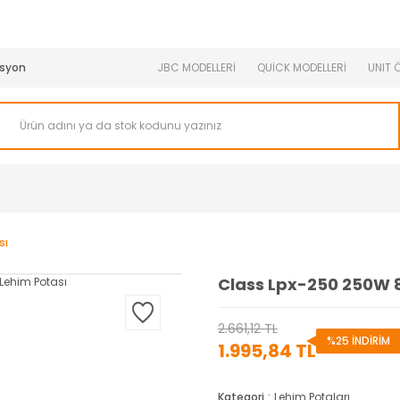
950 TL ve Üstü Tüm Siparişlerinizde KARGO BEDAVA ( HepsiJET
syon
JBC MODELLERİ
QUİCK MODELLERİ
UNIT 
sı
Class Lpx-250 250W 
2.661,12 TL
%25 İNDİRİM
1.995,84 TL
Kategori
Lehim Potaları