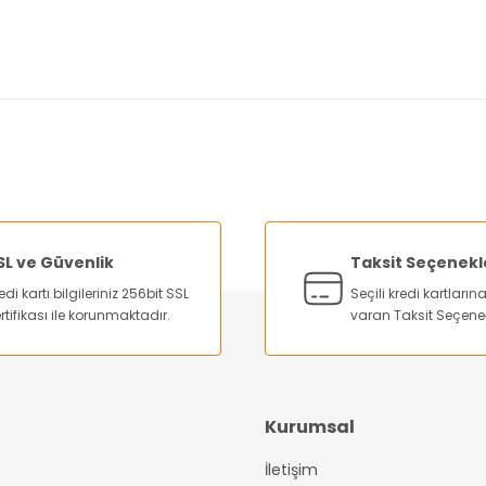
nularda yetersiz gördüğünüz noktaları öneri formunu kullanarak tarafımı
Bu ürüne ilk yorumu siz yapın!
Yorum Yaz
SL ve Güvenlik
Taksit Seçenekl
edi kartı bilgileriniz 256bit SSL
Seçili kredi kartları
rtifikası ile korunmaktadır.
varan Taksit Seçene
Kurumsal
İletişim