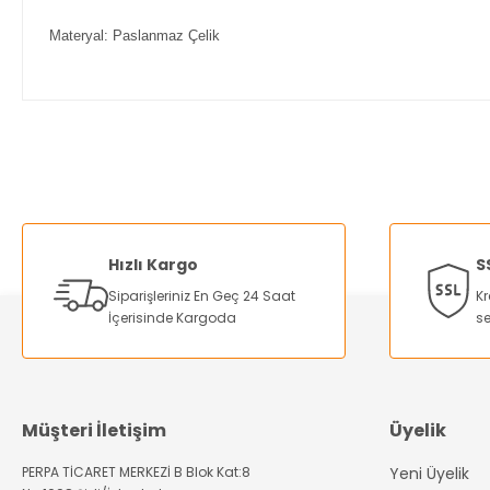
Materyal: Paslanmaz Çelik
Bu ürünün fiyat bilgisi, resim, ürün açıklamalarında ve diğer ko
Görüş ve önerileriniz için teşekkür ederiz.
Ürün resmi kalitesiz, bozuk veya görüntülenemiyor.
Ürün açıklamasında eksik bilgiler bulunuyor.
Hızlı Kargo
S
Ürün bilgilerinde hatalar bulunuyor.
Siparişleriniz En Geç 24 Saat
Kr
Ürün fiyatı diğer sitelerden daha pahalı.
İçerisinde Kargoda
se
Bu ürüne benzer farklı alternatifler olmalı.
Müşteri İletişim
Üyelik
PERPA TİCARET MERKEZİ B Blok Kat:8
Yeni Üyelik