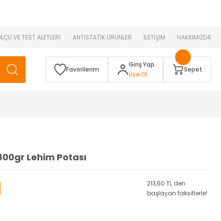
 )
ÖLÇÜ VE TEST ALETLERİ
ANTİSTATİK ÜRÜNLER
İLETİŞİM
HAKKIMIZDA
Giriş Yap
Favorilerim
Sepet
Üye Ol
800gr Lehim Potası
213,60 TL den
başlayan taksitlerle!