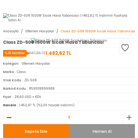
2950 TL ve Üstü Tüm Siparişlerinizde KARGO BEDAVA ( HepsiJET )
Anasayfa
Üflemeli Havyalar
Class ZD-508 1500W Sıcak Hava Tabancası
Class ZD-508 1500W Sıcak Hava Tabancası
1.482,62 TL
1.647,36 TL
%10 İNDİRİM
Kategori
Üflemeli Havyalar
Marka
Class
Stok Kodu
ZD-508
Barkod Kodu
8595118899988
Fiyat
28,60 USD + KDV
Havale
1.452,97 TL (%2,00 havale indirimi)
Sepete Ekle
Hemen Al