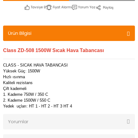
Tavsiye Et
Fiyat Alarmı
Yorum Yaz
Paylaş
Ürün Bilgisi
Class ZD-508 1500W Sıcak Hava Tabancası
CLASS - SICAK HAVA TABANCASI
Yüksek Güç: 1500W
Hızlı ısınma
Kaliteli rezistans
Çift kademeli
1. Kademe 750W / 350 C
2. Kademe 1500W / 550 C
Yedek uçları: HT 1 - HT 2 - HT 3 HT 4
Yorumlar