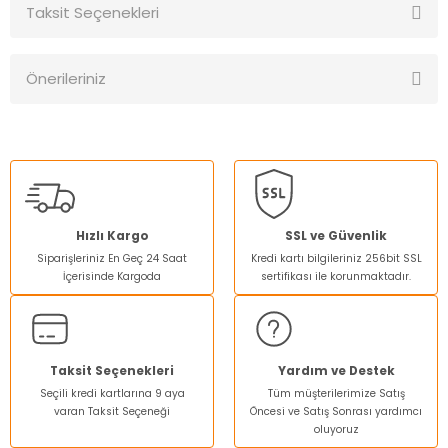
Taksit Seçenekleri
Bu ürüne ilk yorumu siz yapın!
Önerileriniz
Yorum Yaz
Bu ürünün fiyat bilgisi, resim, ürün açıklamalarında ve diğer
konularda yetersiz gördüğünüz noktaları öneri formunu
kullanarak tarafımıza iletebilirsiniz.
Görüş ve önerileriniz için teşekkür ederiz.
Ürün resmi kalitesiz, bozuk veya görüntülenemiyor.
Hızlı Kargo
SSL ve Güvenlik
Siparişleriniz En Geç 24 Saat
Kredi kartı bilgileriniz 256bit SSL
Ürün açıklamasında eksik bilgiler bulunuyor.
İçerisinde Kargoda
sertifikası ile korunmaktadır.
Ürün bilgilerinde hatalar bulunuyor.
Ürün fiyatı diğer sitelerden daha pahalı.
Bu ürüne benzer farklı alternatifler olmalı.
Taksit Seçenekleri
Yardım ve Destek
Seçili kredi kartlarına 9 aya
Tüm müşterilerimize Satış
varan Taksit Seçeneği
Öncesi ve Satış Sonrası yardımcı
oluyoruz