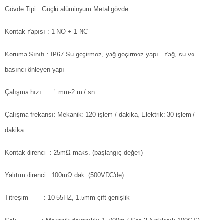
Gövde Tipi : Güçlü alüminyum Metal gövde
Kontak Yapısı : 1 NO + 1 NC
Koruma Sınıfı : IP67 Su geçirmez, yağ geçirmez yapı - Yağ, su ve
basıncı önleyen yapı
Çalışma hızı : 1 mm-2 m / sn
Çalışma frekansı: Mekanik: 120 işlem / dakika, Elektrik: 30 işlem /
dakika
Kontak direnci : 25mΩ maks. (başlangıç ​​değeri)
Yalıtım direnci : 100mΩ dak. (500VDC'de)
Titreşim : 10-55HZ, 1.5mm çift genişlik