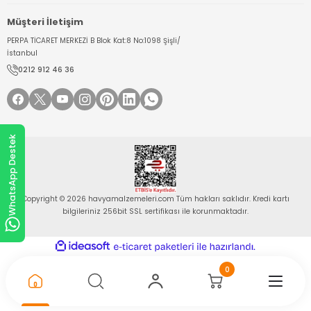
Müşteri İletişim
PERPA TİCARET MERKEZİ B Blok Kat:8 No:1098 Şişli/
İstanbul
0212 912 46 36
WhatsApp Destek
Copyright © 2026 havyamalzemeleri.com Tüm hakları saklıdır. Kredi kartı
bilgileriniz 256bit SSL sertifikası ile korunmaktadır.
ideasoft
ile
e-
hazırlandı.
ticaret
paketleri
0