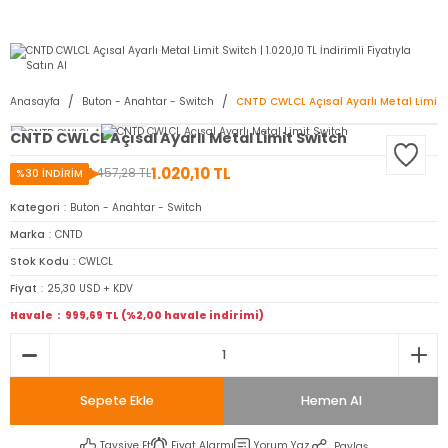
2950 TL ve Üstü Tüm Siparişlerinizde KARGO BEDAVA ( HepsiJET )
Anasayfa
Buton - Anahtar - Switch
CNTD CWLCL Açısal Ayarlı Metal Limit 
CNTD CWLCL Açısal Ayarlı Metal Limit Switch
1.020,10 TL
1.457,28 TL
%30 İNDİRİM
Kategori
Buton - Anahtar - Switch
Marka
CNTD
Stok Kodu
CWLCL
Fiyat
25,30 USD + KDV
Havale
999,69 TL (%2,00 havale indirimi)
Sepete Ekle
Hemen Al
Tavsiye Et
Fiyat Alarmı
Yorum Yaz
Paylaş