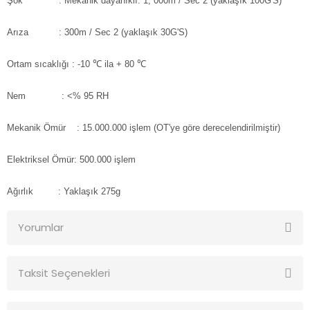
Şok : Mekanik dayanıklı: 1, 000m / Sec 2 (yaklaşık 100G'S)
Arıza : 300m / Sec 2 (yaklaşık 30G'S)
Ortam sıcaklığı : -10 ℃ ila + 80 ℃
Nem : <% 95 RH
Mekanik Ömür : 15.000.000 işlem (OT'ye göre derecelendirilmiştir)
Elektriksel Ömür: 500.000 işlem
Ağırlık : Yaklaşık 275g
Yorumlar
Taksit Seçenekleri
Bu ürüne ilk yorumu siz yapın!