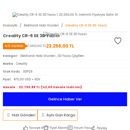
2950 TL ve Üstü Tüm Siparişlerinizde KARGO BEDAVA ( HepsiJET )
Anasayfa
Elektronik Hobi Ürünleri
Creality CR-6 SE 3D Yazıcı
Creality CR-6 SE 3D Yazıcı
23.256,00 TL
27.360,00 TL
%15 İNDİRİM
Kategori
Elektronik Hobi Ürünleri
,
3D Yazıcı Çeşitleri
Marka
Creality
Stok Kodu
3DP29
Fiyat
475,00 USD + KDV
Havale
22.790,88 TL (%2,00 havale indirimi)
Gelince Haber Ver
Hızlı Gönderi
Aynı Gün Kargo
Tavsiye Et
Fiyat Alarmı
Yorum Yaz
Paylaş