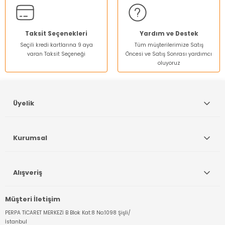
Ürün fiyatı diğer sitelerden daha pahalı.
Bu ürüne benzer farklı alternatifler olmalı.
Taksit Seçenekleri
Yardım ve Destek
Seçili kredi kartlarına 9 aya
Tüm müşterilerimize Satış
varan Taksit Seçeneği
Öncesi ve Satış Sonrası yardımcı
oluyoruz
Gönder
Üyelik
Kurumsal
Alışveriş
Müşteri İletişim
PERPA TİCARET MERKEZİ B Blok Kat:8 No:1098 Şişli/
İstanbul