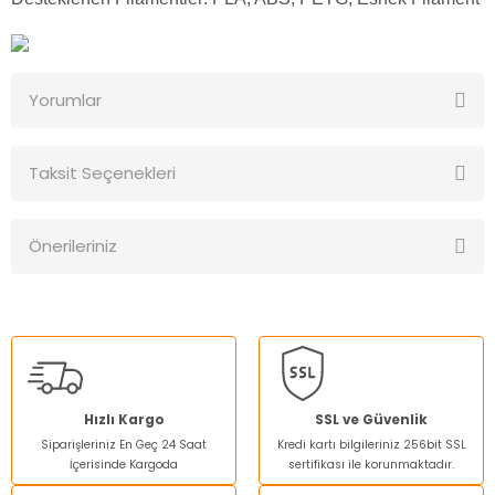
Yorumlar
Taksit Seçenekleri
Bu ürüne ilk yorumu siz yapın!
Önerileriniz
Yorum Yaz
Bu ürünün fiyat bilgisi, resim, ürün açıklamalarında ve diğer
konularda yetersiz gördüğünüz noktaları öneri formunu
kullanarak tarafımıza iletebilirsiniz.
Görüş ve önerileriniz için teşekkür ederiz.
Ürün resmi kalitesiz, bozuk veya görüntülenemiyor.
Hızlı Kargo
SSL ve Güvenlik
Siparişleriniz En Geç 24 Saat
Kredi kartı bilgileriniz 256bit SSL
Ürün açıklamasında eksik bilgiler bulunuyor.
İçerisinde Kargoda
sertifikası ile korunmaktadır.
Ürün bilgilerinde hatalar bulunuyor.