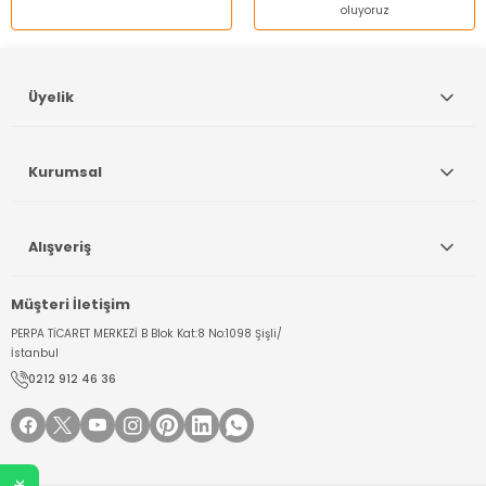
oluyoruz
Gönder
Üyelik
Kurumsal
Alışveriş
Müşteri İletişim
PERPA TİCARET MERKEZİ B Blok Kat:8 No:1098 Şişli/
İstanbul
0212 912 46 36