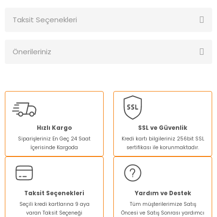
Taksit Seçenekleri
Bu ürüne ilk yorumu siz yapın!
Önerileriniz
Yorum Yaz
Bu ürünün fiyat bilgisi, resim, ürün açıklamalarında ve diğer
konularda yetersiz gördüğünüz noktaları öneri formunu
kullanarak tarafımıza iletebilirsiniz.
Görüş ve önerileriniz için teşekkür ederiz.
Ürün resmi kalitesiz, bozuk veya görüntülenemiyor.
Hızlı Kargo
SSL ve Güvenlik
Siparişleriniz En Geç 24 Saat
Kredi kartı bilgileriniz 256bit SSL
Ürün açıklamasında eksik bilgiler bulunuyor.
İçerisinde Kargoda
sertifikası ile korunmaktadır.
Ürün bilgilerinde hatalar bulunuyor.
Ürün fiyatı diğer sitelerden daha pahalı.
Bu ürüne benzer farklı alternatifler olmalı.
Taksit Seçenekleri
Yardım ve Destek
Seçili kredi kartlarına 9 aya
Tüm müşterilerimize Satış
varan Taksit Seçeneği
Öncesi ve Satış Sonrası yardımcı