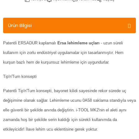
Ürün Bilgisi
Patentli ERSADUR kaplamalı
Ersa lehimleme uçları
- uzun süreli
kullanım için zorlu endüstriyel uygulamalar için tasarlanmıştır. Hem
kurşun bazlı hem de kurşunsuz lehimleme için uygundurlar.
Tip'n'Turn konsepti
Patentli Tip'n'Turn konsepti, bayonet kilidi sayesinde rekor sürede uç
değişimine olanak sağlar. Lehimleme ucunu 0A58 saklama standıyla veya
elle güvenli bir şekilde anında değiştirin. i-TOOL MK2'nin el aleti aynı
zamanda hoş bir şekilde serin kaldığı için sürekli kullanımda da
etkileyicidir! İlave lehim ucu eklentisine gerek yoktur.