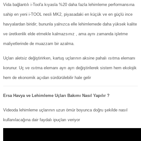
Vida bağlantılı i-Tool'a kıyasla %20 daha fazla lehimleme performansına
sahip en yeni i-TOOL nesli MK2, piyasadaki en küçük ve en güçlü ince
havyalardan biridir; bununla yalnızca elle lehimlemede daha yüksek kalite
ve üretkenlik elde etmekle kalmazsınız , ama aynı zamanda işletme
maliyetlerinde de muazzam bir azalma.
Uçları aletsiz değiştirirken, kartuş uçlarının aksine pahalı ısıtma elemanı
korunur. Uç ve ısıtma elemanı ayrı ayrı değiştirilerek sistem hem ekolojik
hem de ekonomik açıdan sürdürülebilir hale gelir
Ersa Havya ve Lehimleme Uçları Bakımı Nasıl Yapılır ?
Videoda lehimleme uçlarının uzun ömür boyunca doğru şekilde nasıl
kullanılacağına dair faydalı ipuçları veriyor