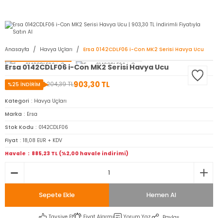
2950 TL ve Üstü Tüm Siparişlerinizde KARGO BEDAVA ( HepsiJET )
Anasayfa
Havya Uçları
Ersa 0142CDLF06 i-Con MK2 Serisi Havya Ucu
Ersa 0142CDLF06 i-Con MK2 Serisi Havya Ucu
903,30 TL
1.204,39 TL
%25 İNDİRİM
Kategori
Havya Uçları
Marka
Ersa
Stok Kodu
0142CDLF06
Fiyat
18,08 EUR + KDV
Havale
885,23 TL (%2,00 havale indirimi)
Sepete Ekle
Hemen Al
Tavsiye Et
Fiyat Alarmı
Yorum Yaz
Paylaş