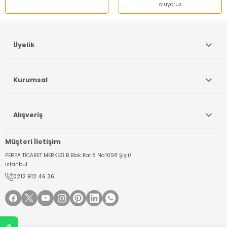
oluyoruz
Gönder
Üyelik
Kurumsal
Alışveriş
Müşteri İletişim
PERPA TİCARET MERKEZİ B Blok Kat:8 No:1098 Şişli/
İstanbul
0212 912 46 36