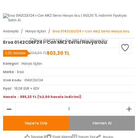
2950 TL ve Üstü Tüm Siparişlerinizde KARGO BEDAVA ( HepsiJET )
Anasayfa
Havya Uçları
Ersa 0142CDLF24 i-Con MK2 Serisi Havya Ucu
Ersa 0142CDLF24 i-Con MK2 Serisi Havya Ucu
903,30 TL
1.204,39 TL
%25 İNDİRİM
Kategori
Havya Uçları
Marka
Ersa
Stok Kodu
0142CDLF24
Fiyat
18,08 EUR + KDV
Havale
885,23 TL (%2,00 havale indirimi)
Sepete Ekle
Hemen Al
Tavsiye Et
Fiyat Alarmı
Yorum Yaz
Paylaş