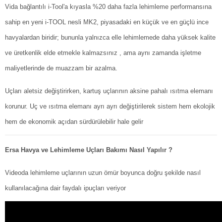
Vida bağlantılı i-Tool'a kıyasla %20 daha fazla lehimleme performansına
sahip en yeni i-TOOL nesli MK2, piyasadaki en küçük ve en güçlü ince
havyalardan biridir; bununla yalnızca elle lehimlemede daha yüksek kalite
ve üretkenlik elde etmekle kalmazsınız , ama aynı zamanda işletme
maliyetlerinde de muazzam bir azalma.
Uçları aletsiz değiştirirken, kartuş uçlarının aksine pahalı ısıtma elemanı
korunur. Uç ve ısıtma elemanı ayrı ayrı değiştirilerek sistem hem ekolojik
hem de ekonomik açıdan sürdürülebilir hale gelir
Ersa Havya ve Lehimleme Uçları Bakımı Nasıl Yapılır ?
Videoda lehimleme uçlarının uzun ömür boyunca doğru şekilde nasıl
kullanılacağına dair faydalı ipuçları veriyor