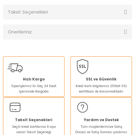
Taksit Seçenekleri
Bu ürüne ilk yorumu siz yapın!
Önerileriniz
Yorum Yaz
Bu ürünün fiyat bilgisi, resim, ürün açıklamalarında ve diğer
konularda yetersiz gördüğünüz noktaları öneri formunu
kullanarak tarafımıza iletebilirsiniz.
Görüş ve önerileriniz için teşekkür ederiz.
Ürün resmi kalitesiz, bozuk veya görüntülenemiyor.
Hızlı Kargo
SSL ve Güvenlik
Siparişleriniz En Geç 24 Saat
Kredi kartı bilgileriniz 256bit SSL
Ürün açıklamasında eksik bilgiler bulunuyor.
İçerisinde Kargoda
sertifikası ile korunmaktadır.
Ürün bilgilerinde hatalar bulunuyor.
Ürün fiyatı diğer sitelerden daha pahalı.
Bu ürüne benzer farklı alternatifler olmalı.
Taksit Seçenekleri
Yardım ve Destek
Seçili kredi kartlarına 9 aya
Tüm müşterilerimize Satış
varan Taksit Seçeneği
Öncesi ve Satış Sonrası yardımcı