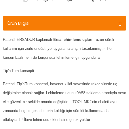
Ürün Bilgisi
Patentli ERSADUR kaplamalı
Ersa lehimleme uçları
- uzun süreli
kullanım için zorlu endüstriyel uygulamalar için tasarlanmıştır. Hem
kurşun bazlı hem de kurşunsuz lehimleme için uygundurlar.
Tip'n'Turn konsepti
Patentli Tip'n'Turn konsepti, bayonet kilidi sayesinde rekor sürede uç
değişimine olanak sağlar. Lehimleme ucunu 0A58 saklama standıyla veya
elle güvenli bir şekilde anında değiştirin. i-TOOL MK2'nin el aleti aynı
zamanda hoş bir şekilde serin kaldığı için sürekli kullanımda da
etkileyicidir! İlave lehim ucu eklentisine gerek yoktur.