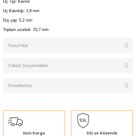
Uç Tipi: Kavisli
Uç Kalınlığı: 1,8 mm
Dış çap: 5,2 mm
Toplam uzunluk: 33,7 mm
Yorumlar
Taksit Seçenekleri
Bu ürüne ilk yorumu siz yapın!
Önerileriniz
Yorum Yaz
Bu ürünün fiyat bilgisi, resim, ürün açıklamalarında ve diğer
konularda yetersiz gördüğünüz noktaları öneri formunu
kullanarak tarafımıza iletebilirsiniz.
Görüş ve önerileriniz için teşekkür ederiz.
Ürün resmi kalitesiz, bozuk veya görüntülenemiyor.
Hızlı Kargo
SSL ve Güvenlik