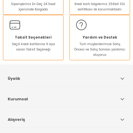
Siparişleriniz En Geç 24 Saat
Kredi kartı bilgileriniz 256bit SSL
Ürün açıklamasında eksik bilgiler bulunuyor.
İçerisinde Kargoda
sertifikası ile korunmaktadır.
Ürün bilgilerinde hatalar bulunuyor.
Ürün fiyatı diğer sitelerden daha pahalı.
Bu ürüne benzer farklı alternatifler olmalı.
Taksit Seçenekleri
Yardım ve Destek
Seçili kredi kartlarına 9 aya
Tüm müşterilerimize Satış
varan Taksit Seçeneği
Öncesi ve Satış Sonrası yardımcı
oluyoruz
Gönder
Üyelik
Kurumsal
Alışveriş