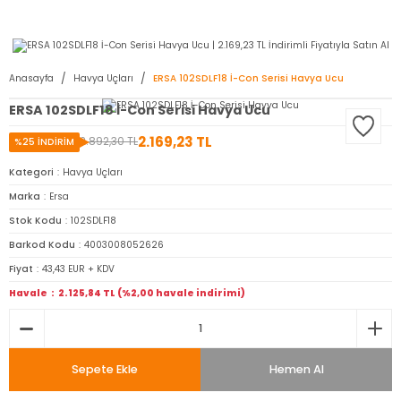
2950 TL ve Üstü Tüm Siparişlerinizde KARGO BEDAVA ( HepsiJET )
Anasayfa
Havya Uçları
ERSA 102SDLF18 İ-Con Serisi Havya Ucu
ERSA 102SDLF18 İ-Con Serisi Havya Ucu
2.169,23 TL
2.892,30 TL
%25 İNDİRİM
Kategori
Havya Uçları
Marka
Ersa
Stok Kodu
102SDLF18
Barkod Kodu
4003008052626
Fiyat
43,43 EUR + KDV
Havale
2.125,84 TL (%2,00 havale indirimi)
Sepete Ekle
Hemen Al