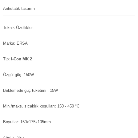
Antistatik tasarım
Teknik Özellikler:
Marka: ERSA
Tip:
i-Con MK 2
Özgül güç: 150W
Beklemede güç tüketimi : 15W
Min./maks. sıcaklık koşulları: 150 - 450 °C
Boyutlar: 150x175x105mm
Ağırlık: 3kg