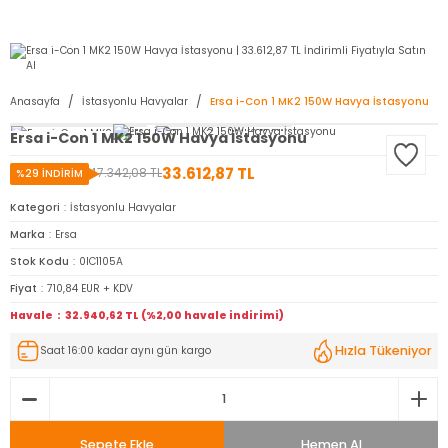
2950 TL ve Üstü Tüm Siparişlerinizde KARGO BEDAVA ( HepsiJET )
Anasayfa
İstasyonlu Havyalar
Ersa i-Con 1 MK2 150W Havya İstasyonu
Ersa i-Con 1 MK2 150W Havya İstasyonu
33.612,87 TL
47.342,08 TL
%29 İNDİRİM
Kategori
İstasyonlu Havyalar
Marka
Ersa
Stok Kodu
0IC1105A
Fiyat
710,84 EUR + KDV
Havale
32.940,62 TL (%2,00 havale indirimi)
Hızla Tükeniyor
Saat 16:00 kadar aynı gün kargo
Sepete Ekle
Hemen Al