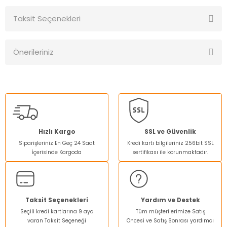
Taksit Seçenekleri
Bu ürüne ilk yorumu siz yapın!
Önerileriniz
Yorum Yaz
Bu ürünün fiyat bilgisi, resim, ürün açıklamalarında ve diğer
konularda yetersiz gördüğünüz noktaları öneri formunu
kullanarak tarafımıza iletebilirsiniz.
Görüş ve önerileriniz için teşekkür ederiz.
Ürün resmi kalitesiz, bozuk veya görüntülenemiyor.
Hızlı Kargo
SSL ve Güvenlik
Siparişleriniz En Geç 24 Saat
Kredi kartı bilgileriniz 256bit SSL
Ürün açıklamasında eksik bilgiler bulunuyor.
İçerisinde Kargoda
sertifikası ile korunmaktadır.
Ürün bilgilerinde hatalar bulunuyor.
Ürün fiyatı diğer sitelerden daha pahalı.
Bu ürüne benzer farklı alternatifler olmalı.
Taksit Seçenekleri
Yardım ve Destek
Seçili kredi kartlarına 9 aya
Tüm müşterilerimize Satış
varan Taksit Seçeneği
Öncesi ve Satış Sonrası yardımcı