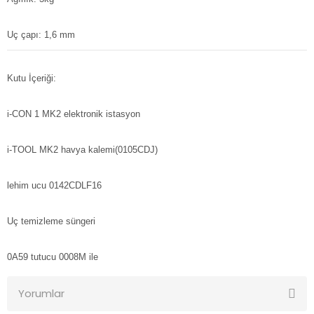
Uç çapı: 1,6 mm
Kutu İçeriği:
i-CON 1 MK2 elektronik istasyon
i-TOOL MK2 havya kalemi(0105CDJ)
lehim ucu 0142CDLF16
Uç temizleme süngeri
0A59 tutucu 0008M ile
Yorumlar