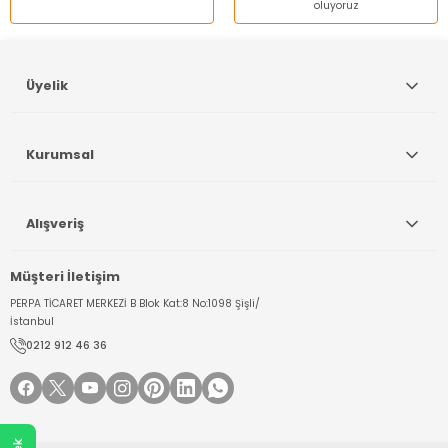
oluyoruz
Gönder
Üyelik
Kurumsal
Alışveriş
Müşteri İletişim
PERPA TİCARET MERKEZİ B Blok Kat:8 No:1098 Şişli/
İstanbul
0212 912 46 36