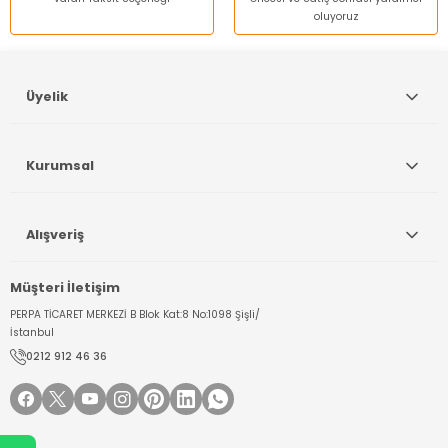
oluyoruz
Gönder
Üyelik
Kurumsal
Alışveriş
Müşteri İletişim
PERPA TİCARET MERKEZİ B Blok Kat:8 No:1098 Şişli/
İstanbul
0212 912 46 36