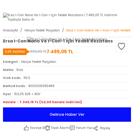
2950 TL ve Üstü Tüm Siparişlerinizde KARGO BEDAVA ( HepsiJET )
Anasayfa
Havya Yedek Parçaları
Ersa I-Con Nano Ve I-Con-1 Için Yedek R
Ersa I-Con Nano Ve I-Con-1 Için Yedek Rezistans
7.495,05 TL
9.993,40 TL
%25 İNDİRİM
Kategori
Havya Yedek Parçaları
Marka
Ersa
Stok Kodu
115.5
Barkod Kodu
4003008085488
Fiyat
150,05 EUR + KDV
Havale
7.345,15 TL (%2,00 havale indirimi)
Gelince Haber Ver
Tavsiye Et
Fiyat Alarmı
Yorum Yaz
Paylaş