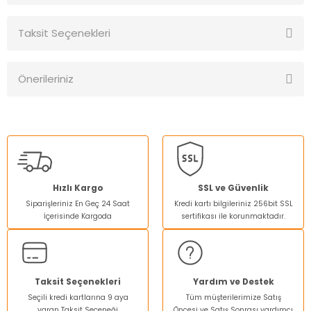
Taksit Seçenekleri
Bu ürüne ilk yorumu siz yapın!
Önerileriniz
Yorum Yaz
Bu ürünün fiyat bilgisi, resim, ürün açıklamalarında ve diğer
konularda yetersiz gördüğünüz noktaları öneri formunu
kullanarak tarafımıza iletebilirsiniz.
Görüş ve önerileriniz için teşekkür ederiz.
Ürün resmi kalitesiz, bozuk veya görüntülenemiyor.
Hızlı Kargo
SSL ve Güvenlik
Siparişleriniz En Geç 24 Saat
Kredi kartı bilgileriniz 256bit SSL
Ürün açıklamasında eksik bilgiler bulunuyor.
İçerisinde Kargoda
sertifikası ile korunmaktadır.
Ürün bilgilerinde hatalar bulunuyor.
Ürün fiyatı diğer sitelerden daha pahalı.
Bu ürüne benzer farklı alternatifler olmalı.
Taksit Seçenekleri
Yardım ve Destek
Seçili kredi kartlarına 9 aya
Tüm müşterilerimize Satış
varan Taksit Seçeneği
Öncesi ve Satış Sonrası yardımcı