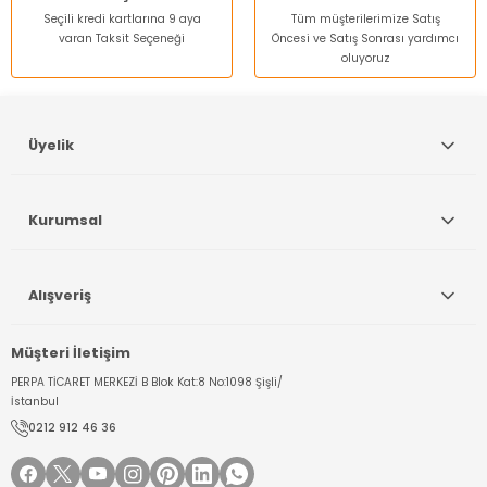
Seçili kredi kartlarına 9 aya
Tüm müşterilerimize Satış
varan Taksit Seçeneği
Öncesi ve Satış Sonrası yardımcı
oluyoruz
Gönder
Üyelik
Kurumsal
Alışveriş
Müşteri İletişim
PERPA TİCARET MERKEZİ B Blok Kat:8 No:1098 Şişli/
İstanbul
0212 912 46 36