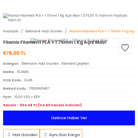
2950 TL ve Üstü Tüm Siparişlerinizde KARGO BEDAVA ( HepsiJET )
Anasayfa
Elektronik Hobi Ürünleri
Filamix Filament PLA + 1.75mm 1 Kg Açık
Filamix Filament PLA + 1.75mm 1 Kg Açık Mavi
576,00 TL
Kategori
Elektronik Hobi Ürünleri
,
Filament Çeşitleri
Marka
FİLAMİX
Stok Kodu
FLA15
Barkod Kodu
7111198631457
Fiyat
10,00 USD + KDV
Havale
564,48 TL (%2,00 havale indirimi)
Gelince Haber Ver
Hızlı Gönderi
Aynı Gün Kargo