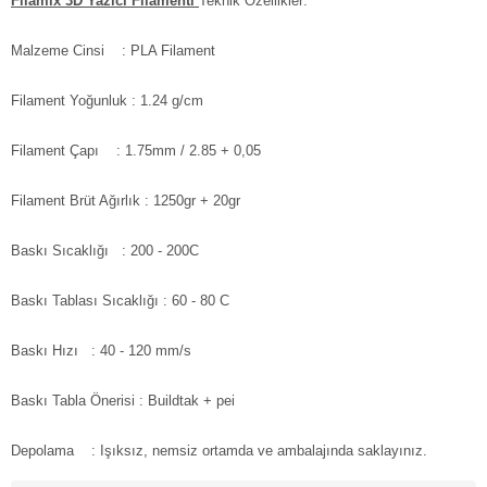
Filamix 3D Yazıcı Filamenti
Teknik Özellikler:
Malzeme Cinsi
: PLA Filament
Filament Yoğunluk : 1.24 g/cm
Filament Çapı
: 1.75mm / 2.85 + 0,05
Filament Brüt Ağırlık
: 1250gr + 20gr
Baskı Sıcaklığı
: 200 - 200C
Baskı Tablası Sıcaklığı
: 60 - 80 C
Baskı Hızı
: 40 - 120 mm/s
Baskı Tabla Önerisi
: Buildtak + pei
Depolama
: Işıksız, nemsiz ortamda ve ambalajında saklayınız.