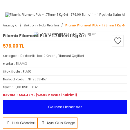
2950 TL ve Üstü Tüm Siparişlerinizde KARGO BEDAVA ( HepsiJET )
Anasayfa
Elektronik Hobi Ürünleri
Filamix Filament PLA + 1.75mm 1 Kg Gri
Filamix Filament PLA + 1.75mm 1 Kg Gri
576,00 TL
Kategori
Elektronik Hobi Ürünleri
,
Filament Çeşitleri
Marka
FİLAMİX
Stok Kodu
FLA03
Barkod Kodu
7111198631457
Fiyat
10,00 USD + KDV
Havale
564,48 TL (%2,00 havale indirimi)
Gelince Haber Ver
Hızlı Gönderi
Aynı Gün Kargo