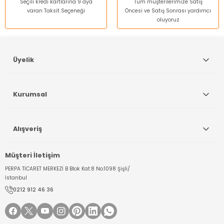
Seçili kredi kartlarına 9 aya
Tüm müşterilerimize Satış
varan Taksit Seçeneği
Öncesi ve Satış Sonrası yardımcı
oluyoruz
Gönder
Üyelik
Kurumsal
Alışveriş
Müşteri İletişim
PERPA TİCARET MERKEZİ B Blok Kat:8 No:1098 Şişli/
İstanbul
0212 912 46 36