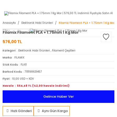
2950 TL ve Üstü Tüm Siparişlerinizde KARGO BEDAVA ( HepsiJET )
Anasayfa
Elektronik Hobi Ürünleri
Filamix Filament PLA + 1.75mm 1 Kg Mor
Filamix Filament PLA + 1.75mm 1 Kg Mor
576,00 TL
Kategori
Elektronik Hobi Ürünleri
,
Filament Çeşitleri
Marka
FİLAMİX
Stok Kodu
FLA11
Barkod Kodu
7111198631457
Fiyat
10,00 USD + KDV
Havale
564,48 TL (%2,00 havale indirimi)
Gelince Haber Ver
Hızlı Gönderi
Aynı Gün Kargo