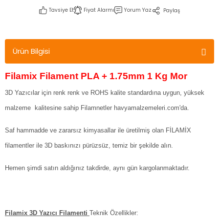
Tavsiye Et
Fiyat Alarmı
Yorum Yaz
Paylaş
Ürün Bilgisi
Filamix Filament PLA + 1.75mm 1 Kg Mor
3D Yazıcılar için renk renk ve ROHS kalite standardına uygun, yüksek
malzeme kalitesine sahip Filamnetler havyamalzemeleri.com'da.
Saf hammadde ve zararsız kimyasallar ile üretilmiş olan FİLAMİX
filamentler ile 3D baskınızı pürüzsüz, temiz bir şekilde alın.
Hemen şimdi satın aldığınız takdirde, aynı gün kargolanmaktadır.
Filamix 3D Yazıcı Filamenti
Teknik Özellikler: