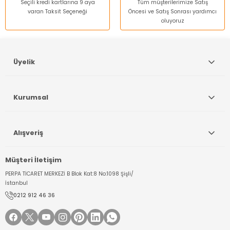
Seçili kredi kartlarına 9 aya
Tüm müşterilerimize Satış
varan Taksit Seçeneği
Öncesi ve Satış Sonrası yardımcı
oluyoruz
Gönder
Üyelik
Kurumsal
Alışveriş
Müşteri İletişim
PERPA TİCARET MERKEZİ B Blok Kat:8 No:1098 Şişli/
İstanbul
0212 912 46 36