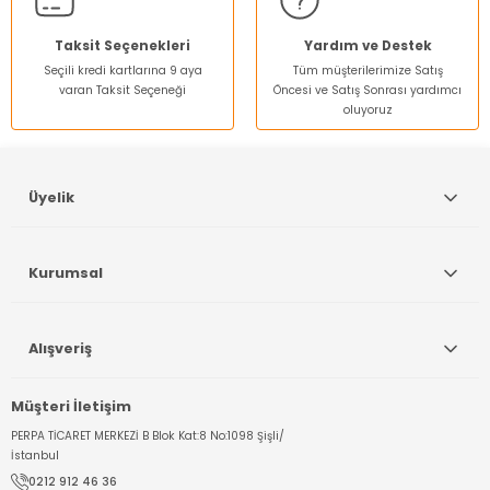
Bu ürüne benzer farklı alternatifler olmalı.
Taksit Seçenekleri
Yardım ve Destek
Seçili kredi kartlarına 9 aya
Tüm müşterilerimize Satış
varan Taksit Seçeneği
Öncesi ve Satış Sonrası yardımcı
oluyoruz
Gönder
Üyelik
Kurumsal
Alışveriş
Müşteri İletişim
PERPA TİCARET MERKEZİ B Blok Kat:8 No:1098 Şişli/
İstanbul
0212 912 46 36