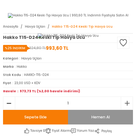
2950 TL ve Üstü Tüm Siparişlerinizde KARGO BEDAVA ( HepsiJET )
Anasayfa
Havya Uçları
Hakko T15-D24 Keski Tip Havya Ucu
Hakko T15-D24 Keski Tip Havya Ucu
993,60 TL
1.324,80 TL
%25 İNDİRİM
Kategori
Havya Uçları
Marka
Hakko
Stok Kodu
HAKKO-T15-D24
Fiyat
23,00 USD + KDV
Havale
973,73 TL (%2,00 havale indirimi)
Sepete Ekle
Hemen Al
Tavsiye Et
Fiyat Alarmı
Yorum Yaz
Paylaş