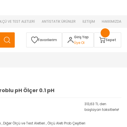
 )
ÖLÇÜ VE TEST ALETLERİ
ANTİSTATİK ÜRÜNLER
İLETİŞİM
HAKKIMIZDA
Giriş Yap
Favorilerim
Sepet
Üye Ol
roblu pH Ölçer 0.1 pH
313,63 TL den
başlayan taksitlerle!
ı
,
Diğer Ölçü ve Test Aletleri
,
Ölçü Aleti Prob Çeşitleri