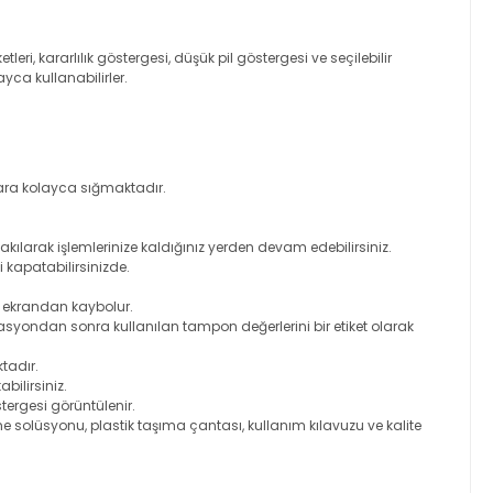
i, kararlılık göstergesi, düşük pil göstergesi ve seçilebilir
yca kullanabilirler.
plara kolayca sığmaktadır.
kılarak işlemlerinize kaldığınız yerden devam edebilirsiniz.
 kapatabilirsinizde.
e ekrandan kaybolur.
rasyondan sonra kullanılan tampon değerlerini bir etiket olarak
ktadır.
ilirsiniz.
tergesi görüntülenir.
e solüsyonu, plastik taşıma çantası, kullanım kılavuzu ve kalite