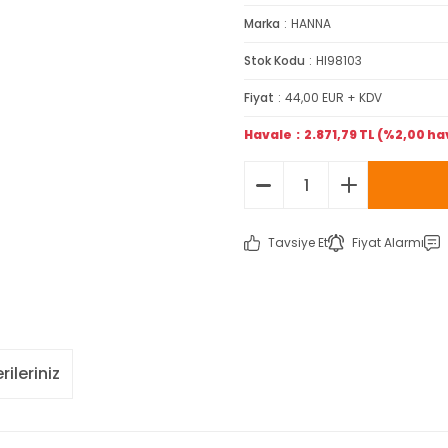
Marka
HANNA
Stok Kodu
HI98103
Fiyat
44,00 EUR + KDV
Havale
2.871,79 TL (%2,00 ha
Tavsiye Et
Fiyat Alarmı
rileriniz