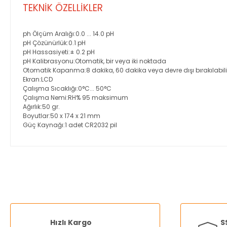
TEKNİK ÖZELLİKLER
ph Ölçüm Aralığı:0.0 ... 14.0 pH
pH Çözünürlük:0.1 pH
pH Hassasiyeti:± 0.2 pH
pH Kalibrasyonu:Otomatik, bir veya iki noktada
Otomatik Kapanma:8 dakika, 60 dakika veya devre dışı bırakılabili
Ekran:LCD
Çalışma Sıcaklığı:0°C... 50°C
Çalışma Nemi:RH% 95 maksimum
Ağırlık:50 gr.
Boyutlar:50 x 174 x 21 mm
Güç Kaynağı:1 adet CR2032 pil
Bu ürünün fiyat bilgisi, resim, ürün açıklamalarında ve diğer ko
Görüş ve önerileriniz için teşekkür ederiz.
Ürün resmi kalitesiz, bozuk veya görüntülenemiyor.
Ürün açıklamasında eksik bilgiler bulunuyor.
Hızlı Kargo
S