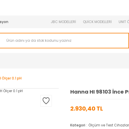
950 TL ve Üstü Tüm Siparişlerinizde KARGO BEDAVA ( HepsiJET
syon
JBC MODELLERİ
QUİCK MODELLERİ
UNIT 
 Ölçer 0.1 pH
Hanna HI 98103 İnce P
2.930,40 TL
Kategori
Ölçüm ve Test Cihazlar