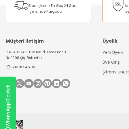
Ürün bilgilerinde hatalar bulunuyor.
Siparişleriniz En Geç 24 Saat
Kr
Ürün fiyatı diğer sitelerden daha pahalı.
İçerisinde Kargoda
se
Bu ürüne benzer farklı alternatifler olmalı.
Müşteri İletişim
Üyelik
PERPA TİCARET MERKEZİ B Blok Kat:8
Yeni Üyelik
No:1098 Şişli/İstanbul
Üye Girişi
0212 912 46 36
Şifremi Unu
WhatsApp Destek