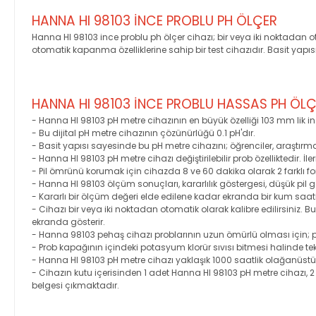
HANNA HI 98103 İNCE PROBLU PH ÖLÇER
Hanna HI 98103 ince problu ph ölçer cihazı; bir veya iki noktadan ot
otomatik kapanma özelliklerine sahip bir test cihazıdır. Basit yapısı
HANNA HI 98103 İNCE PROBLU HASSAS PH ÖLÇE
- Hanna HI 98103 pH metre cihazının en büyük özelliği 103 mm lik in
- Bu dijital pH metre cihazının çözünürlüğü 0.1 pH'dır.
- Basit yapısı sayesinde bu pH metre cihazını; öğrenciler, araştırmac
- Hanna HI 98103 pH metre cihazı değiştirilebilir prob özelliktedir
- Pil ömrünü korumak için cihazda 8 ve 60 dakika olarak 2 farklı f
- Hanna HI 98103 ölçüm sonuçları, kararlılık göstergesi, düşük pil g
- Kararlı bir ölçüm değeri elde edilene kadar ekranda bir kum saat
- Cihazı bir veya iki noktadan otomatik olarak kalibre edilirsiniz.
ekranda gösterir.
- Hanna 98103 pehaş cihazı problarının uzun ömürlü olması için; p
- Prob kapağının içindeki potasyum klorür sıvısı bitmesi halinde 
- Hanna HI 98103 pH metre cihazı yaklaşık 1000 saatlik olağanüstü 
- Cihazın kutu içerisinden 1 adet Hanna HI 98103 pH metre cihazı, 2
belgesi çıkmaktadır.