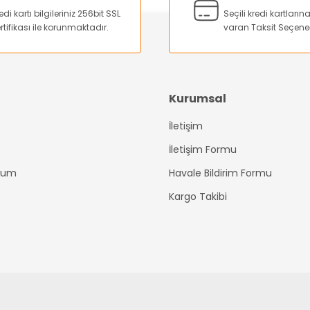
edi kartı bilgileriniz 256bit SSL
Seçili kredi kartları
rtifikası ile korunmaktadır.
varan Taksit Seçene
Kurumsal
İletişim
Gönder
İletişim Formu
ttum
Havale Bildirim Formu
Kargo Takibi