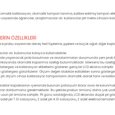
omatik kalibrasyon, otomatik tampon tanıma, kalibre edilmiş tampon etiketler
 sayesinde öğrenciler, araştırmacılar vb. kullanıcılar pH metre cihazını kola
RİN ÖZELLİKLERİ
ce probu sayesinde deney test tüplerine, şişelere ve küçük ağızlı diğer ka
ılar vb. kullanıcılar kolayca kullanabilirler.
. İleride yaşanacak prob bozulması ve arızalanmaları durumunda yeni prob ta
onksiyonda otomatik kapanma özelliği bulunmaktadır. İsterseniz bu özelliği
östergesi ve kalibrasyon etiketlerini gösteren geniş bir LCD ekrana sahiptir.
i göstergesi görüntülenir. Ölçüm değeri stabilize edildikten sonra gösterg
 Bu ph ölçüm cihazı kalibrasyon tamponlarını otomatik olarak tanır ve kalib
roblar kapaklarının içerisinde bulunan potasyum klorür sıvısı ile korunma
tekrar doldurmanız gerekmektedir. Bu şekilde probun ömrünü daha çok uzatab
uzun pil ömrüne sahiptir. Pil gücü azaldığında, LCD ekranda düşük pil gös
 adet pH 7.01 solüsyonu, 2 adet pH 4.01 solüsyonu, 2 adet elektrod temizlem