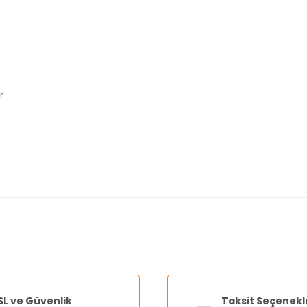
r
nularda yetersiz gördüğünüz noktaları öneri formunu kullanarak tarafımı
Bu ürüne ilk yorumu siz yapın!
Yorum Yaz
SL ve Güvenlik
Taksit Seçenekl