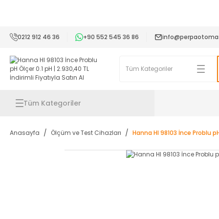
2
0212 912 46 36
+90 552 545 36 86
info@perpaotoma
Tüm Kategoriler
Anasayfa
Ölçüm ve Test Cihazları
Hanna HI 98103 İnce Problu pH