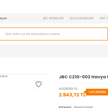
950 TL ve Üstü Tüm Siparişlerinizde KARGO BEDAVA ( HepsiJET
syon
JBC MODELLERİ
QUİCK MODELLERİ
UNIT 
JBC C210-002 Havya 
4.528,80 TL
%35 İNDİRİM
2.943,72 TL
Kategori
Havya Uçları