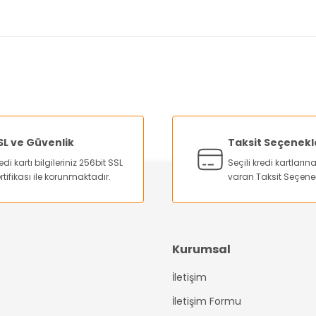
nularda yetersiz gördüğünüz noktaları öneri formunu kullanarak tarafımı
Bu ürüne ilk yorumu siz yapın!
Yorum Yaz
SL ve Güvenlik
Taksit Seçenekl
edi kartı bilgileriniz 256bit SSL
Seçili kredi kartları
rtifikası ile korunmaktadır.
varan Taksit Seçene
Kurumsal
İletişim
Gönder
İletişim Formu