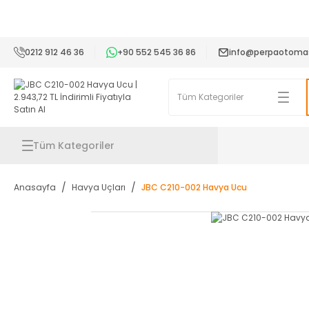
2
0212 912 46 36
+90 552 545 36 86
info@perpaotoma
Tüm Kategoriler
Anasayfa
Havya Uçları
JBC C210-002 Havya Ucu