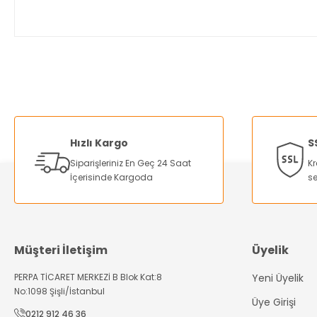
Bu ürünün fiyat bilgisi, resim, ürün açıklamalarında ve diğer ko
Görüş ve önerileriniz için teşekkür ederiz.
Ürün resmi kalitesiz, bozuk veya görüntülenemiyor.
Ürün açıklamasında eksik bilgiler bulunuyor.
Hızlı Kargo
S
Ürün bilgilerinde hatalar bulunuyor.
Siparişleriniz En Geç 24 Saat
Kr
Ürün fiyatı diğer sitelerden daha pahalı.
İçerisinde Kargoda
se
Bu ürüne benzer farklı alternatifler olmalı.
Müşteri İletişim
Üyelik
PERPA TİCARET MERKEZİ B Blok Kat:8
Yeni Üyelik
No:1098 Şişli/İstanbul
Üye Girişi
0212 912 46 36