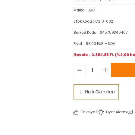
Marka
JBC
Stok Kodu
C210-002
Barkod Kodu
645759340467
Fiyat
68,00 EUR + KDV
Havale
2.884,85 TL (%2,00 ha
Hızlı Gönderi
Tavsiye Et
Fiyat Alarmı