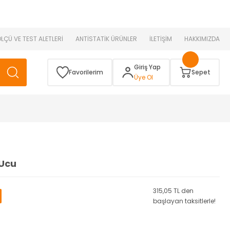
 )
ÖLÇÜ VE TEST ALETLERİ
ANTİSTATİK ÜRÜNLER
İLETİŞİM
HAKKIMIZDA
Giriş Yap
Favorilerim
Sepet
Üye Ol
Ucu
315,05 TL den
başlayan taksitlerle!