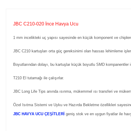
JBC C210-020 İnce Havya Ucu
1 mm incelikteki uç yapısı sayesinde en küçük komponent ve chipler
JBC C210 kartuşları orta güç gereksinimi olan hassas lehimleme işleri
Boyutlarından dolayı, bu kartuşlar küçük boyutlu SMD kompanentler i
T210 El tutamağı ile çalışırlar.
JBC Long Life Tips anında ısınma, mükemmel ısı transferi ve mükemm
Özel Isıtma Sistemi ve Uyku ve Hazırda Bekletme özellikleri sayesin
JBC HAVYA UCU ÇEŞİTLERİ
geniş stok ve en uygun fiyatlar ile ha