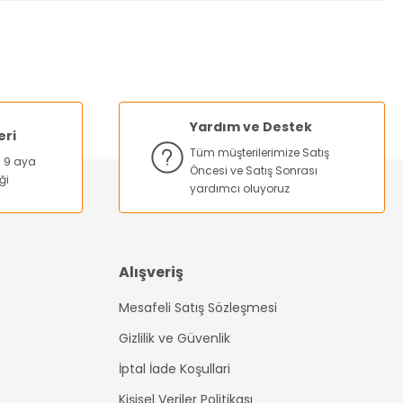
za iletebilirsiniz.
Yardım ve Destek
eri
Tüm müşterilerimize Satış
na 9 aya
Öncesi ve Satış Sonrası
ği
yardımcı oluyoruz
Alışveriş
Mesafeli Satış Sözleşmesi
Gizlilik ve Güvenlik
İptal İade Koşullari
Kişisel Veriler Politikası