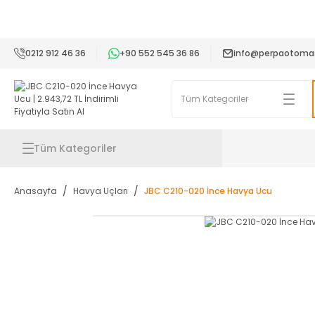
2
0212 912 46 36
+90 552 545 36 86
info@perpaotoma
Tüm Kategoriler
Anasayfa
Havya Uçları
JBC C210-020 İnce Havya Ucu