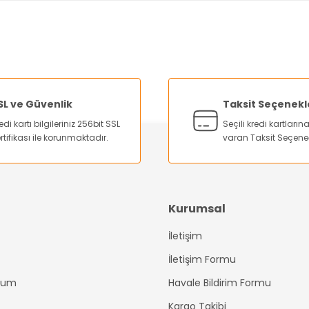
nularda yetersiz gördüğünüz noktaları öneri formunu kullanarak tarafımı
Bu ürüne ilk yorumu siz yapın!
Yorum Yaz
SL ve Güvenlik
Taksit Seçenekl
edi kartı bilgileriniz 256bit SSL
Seçili kredi kartları
rtifikası ile korunmaktadır.
varan Taksit Seçene
Kurumsal
İletişim
Gönder
İletişim Formu
ttum
Havale Bildirim Formu
Kargo Takibi