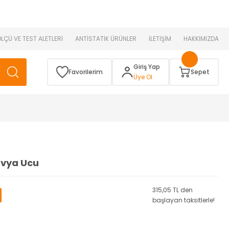
 )
ÖLÇÜ VE TEST ALETLERİ
ANTİSTATİK ÜRÜNLER
İLETİŞİM
HAKKIMIZDA
Giriş Yap
Favorilerim
Sepet
Üye Ol
avya Ucu
315,05 TL den
başlayan taksitlerle!