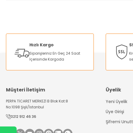
Bu ürünün fiyat bilgisi, resim, ürün açıklamalarında ve diğer ko
Görüş ve önerileriniz için teşekkür ederiz.
Ürün resmi kalitesiz, bozuk veya görüntülenemiyor.
Ürün açıklamasında eksik bilgiler bulunuyor.
Hızlı Kargo
S
Ürün bilgilerinde hatalar bulunuyor.
Siparişleriniz En Geç 24 Saat
Kr
Ürün fiyatı diğer sitelerden daha pahalı.
İçerisinde Kargoda
se
Bu ürüne benzer farklı alternatifler olmalı.
Müşteri İletişim
Üyelik
PERPA TİCARET MERKEZİ B Blok Kat:8
Yeni Üyelik
No:1098 Şişli/İstanbul
Üye Girişi
0212 912 46 36
Şifremi Unu