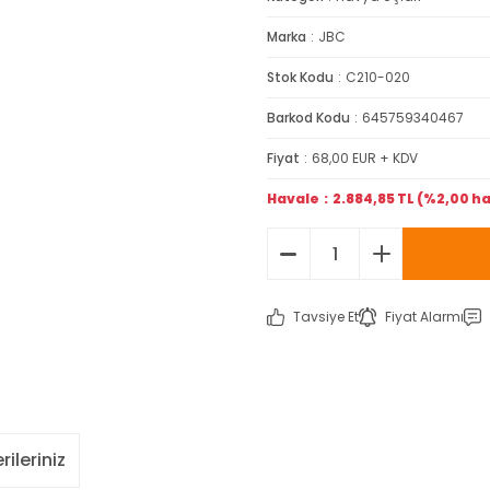
Marka
JBC
Stok Kodu
C210-020
Barkod Kodu
645759340467
Fiyat
68,00 EUR + KDV
Havale
2.884,85 TL (%2,00 ha
Tavsiye Et
Fiyat Alarmı
rileriniz