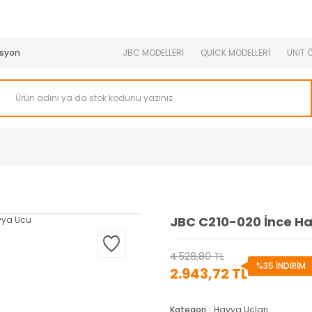
950 TL ve Üstü Tüm Siparişlerinizde KARGO BEDAVA ( HepsiJET
syon
JBC MODELLERİ
QUİCK MODELLERİ
UNIT 
JBC C210-020 İnce H
4.528,80 TL
%35 İNDİRİM
2.943,72 TL
Kategori
Havya Uçları