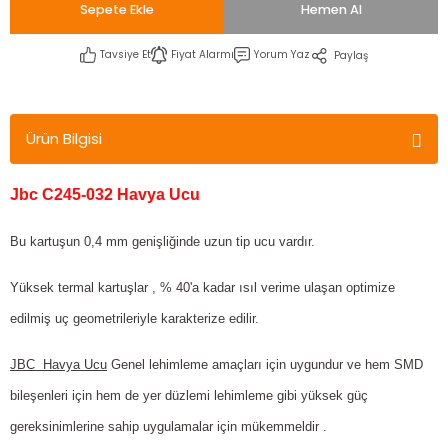
Sepete Ekle
Hemen Al
Tavsiye Et
Fiyat Alarmı
Yorum Yaz
Paylaş
Ürün Bilgisi
Jbc C245-032 Havya Ucu
Bu kartuşun 0,4 mm genişliğinde uzun tip ucu vardır.
Yüksek termal kartuşlar , % 40'a kadar ısıl verime ulaşan optimize
edilmiş uç geometrileriyle karakterize edilir.
JBC Havya Ucu
Genel lehimleme amaçları için uygundur ve hem SMD
bileşenleri için hem de yer düzlemi lehimleme gibi yüksek güç
gereksinimlerine sahip uygulamalar için mükemmeldir .