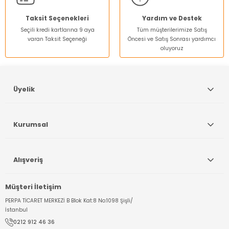
Bu ürüne benzer farklı alternatifler olmalı.
Taksit Seçenekleri
Yardım ve Destek
Seçili kredi kartlarına 9 aya
Tüm müşterilerimize Satış
varan Taksit Seçeneği
Öncesi ve Satış Sonrası yardımcı
oluyoruz
Gönder
Üyelik
Kurumsal
Alışveriş
Müşteri İletişim
PERPA TİCARET MERKEZİ B Blok Kat:8 No:1098 Şişli/
İstanbul
0212 912 46 36