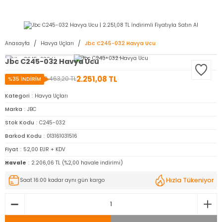
2950 TL ve Üstü Tüm Siparişlerinizde KARGO BEDAVA ( HepsiJET )
Anasayfa
Havya Uçları
Jbc C245-032 Havya Ucu
Jbc C245-032 Havya Ucu
2.251,08 TL
3.463,20 TL
%35 İNDİRİM
Kategori
Havya Uçları
Marka
JBC
Stok Kodu
C245-032
Barkod Kodu
013161031516
Fiyat
52,00 EUR + KDV
Havale
2.206,06 TL (%2,00 havale indirimi)
Hızla Tükeniyor
Saat 16:00 kadar aynı gün kargo