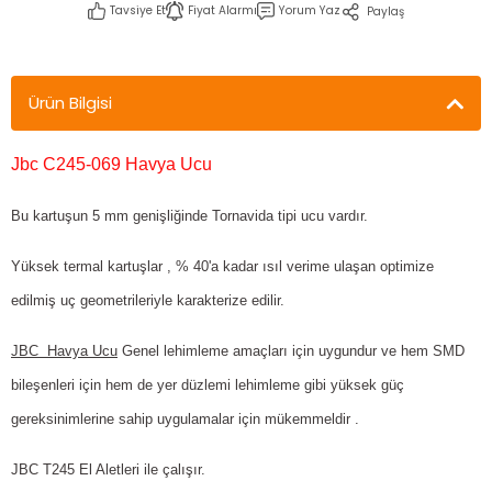
Tavsiye Et
Fiyat Alarmı
Yorum Yaz
Paylaş
Ürün Bilgisi
Jbc C245-069 Havya Ucu
Bu kartuşun 5 mm genişliğinde Tornavida tipi ucu vardır.
Yüksek termal kartuşlar , % 40'a kadar ısıl verime ulaşan optimize
edilmiş uç geometrileriyle karakterize edilir.
JBC Havya Ucu
Genel lehimleme amaçları için uygundur ve hem SMD
bileşenleri için hem de yer düzlemi lehimleme gibi yüksek güç
gereksinimlerine sahip uygulamalar için mükemmeldir .
JBC T245 El Aletleri ile çalışır.