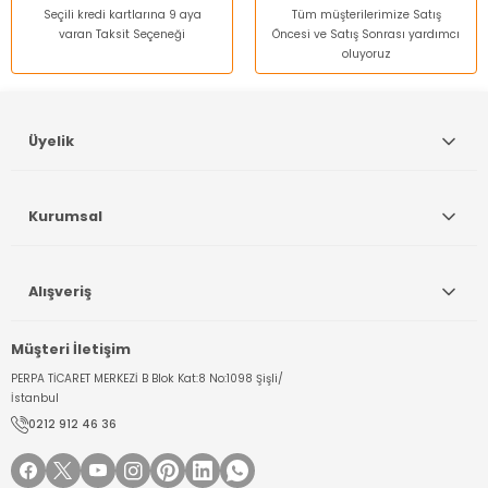
Seçili kredi kartlarına 9 aya
Tüm müşterilerimize Satış
varan Taksit Seçeneği
Öncesi ve Satış Sonrası yardımcı
oluyoruz
Gönder
Üyelik
Kurumsal
Alışveriş
Müşteri İletişim
PERPA TİCARET MERKEZİ B Blok Kat:8 No:1098 Şişli/
İstanbul
0212 912 46 36