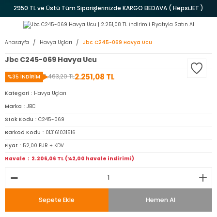
2950 TL ve Üstü Tüm Siparişlerinizde KARGO BEDAVA ( HepsiJET )
Anasayfa
Havya Uçları
Jbc C245-069 Havya Ucu
Jbc C245-069 Havya Ucu
2.251,08 TL
3.463,20 TL
%35 İNDİRİM
Kategori
Havya Uçları
Marka
JBC
Stok Kodu
C245-069
Barkod Kodu
013161031516
Fiyat
52,00 EUR + KDV
Havale
2.206,06 TL (%2,00 havale indirimi)
Sepete Ekle
Hemen Al