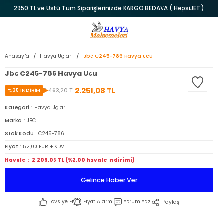
2950 TL ve Üstü Tüm Siparişlerinizde KARGO BEDAVA ( HepsiJET )
Anasayfa
Havya Uçları
Jbc C245-786 Havya Ucu
Jbc C245-786 Havya Ucu
2.251,08 TL
3.463,20 TL
%35 İNDİRİM
Kategori
Havya Uçları
Marka
JBC
Stok Kodu
C245-786
Fiyat
52,00 EUR + KDV
Havale
2.206,06 TL (%2,00 havale indirimi)
Gelince Haber Ver
Tavsiye Et
Fiyat Alarmı
Yorum Yaz
Paylaş