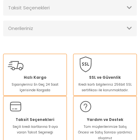
Taksit Seçenekleri
Bu ürüne ilk yorumu siz yapın!
Önerileriniz
Yorum Yaz
Bu ürünün fiyat bilgisi, resim, ürün açıklamalarında ve diğer
konularda yetersiz gördüğünüz noktaları öneri formunu
kullanarak tarafımıza iletebilirsiniz.
Görüş ve önerileriniz için teşekkür ederiz.
Ürün resmi kalitesiz, bozuk veya görüntülenemiyor.
Hızlı Kargo
SSL ve Güvenlik
Siparişleriniz En Geç 24 Saat
Kredi kartı bilgileriniz 256bit SSL
Ürün açıklamasında eksik bilgiler bulunuyor.
İçerisinde Kargoda
sertifikası ile korunmaktadır.
Ürün bilgilerinde hatalar bulunuyor.
Ürün fiyatı diğer sitelerden daha pahalı.
Bu ürüne benzer farklı alternatifler olmalı.
Taksit Seçenekleri
Yardım ve Destek
Seçili kredi kartlarına 9 aya
Tüm müşterilerimize Satış
varan Taksit Seçeneği
Öncesi ve Satış Sonrası yardımcı
oluyoruz