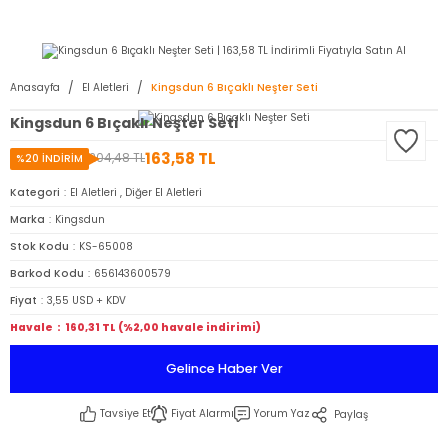
2950 TL ve Üstü Tüm Siparişlerinizde KARGO BEDAVA ( HepsiJET )
Anasayfa
El Aletleri
Kingsdun 6 Bıçaklı Neşter Seti
Kingsdun 6 Bıçaklı Neşter Seti
163,58 TL
204,48 TL
%20 İNDİRİM
Kategori
El Aletleri
,
Diğer El Aletleri
Marka
Kingsdun
Stok Kodu
KS-65008
Barkod Kodu
656143600579
Fiyat
3,55 USD + KDV
Havale
160,31 TL (%2,00 havale indirimi)
Gelince Haber Ver
Tavsiye Et
Fiyat Alarmı
Yorum Yaz
Paylaş