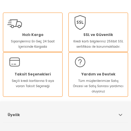
Bu ürünün fiyat bilgisi, resim, ürün açıklamalarında ve diğer
konularda yetersiz gördüğünüz noktaları öneri formunu
kullanarak tarafımıza iletebilirsiniz.
Görüş ve önerileriniz için teşekkür ederiz.
Ürün resmi kalitesiz, bozuk veya görüntülenemiyor.
Hızlı Kargo
SSL ve Güvenlik
Siparişleriniz En Geç 24 Saat
Kredi kartı bilgileriniz 256bit SSL
Ürün açıklamasında eksik bilgiler bulunuyor.
İçerisinde Kargoda
sertifikası ile korunmaktadır.
Ürün bilgilerinde hatalar bulunuyor.
Ürün fiyatı diğer sitelerden daha pahalı.
Bu ürüne benzer farklı alternatifler olmalı.
Taksit Seçenekleri
Yardım ve Destek
Seçili kredi kartlarına 9 aya
Tüm müşterilerimize Satış
varan Taksit Seçeneği
Öncesi ve Satış Sonrası yardımcı
oluyoruz
Gönder
Üyelik