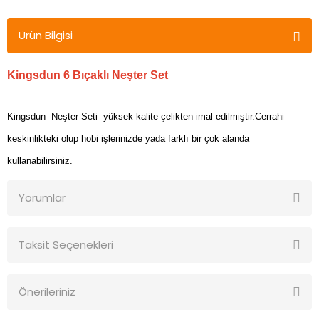
Ürün Bilgisi
Kingsdun 6 Bıçaklı Neşter Set
Kingsdun Neşter Seti yüksek kalite çelikten imal edilmiştir.Cerrahi
keskinlikteki olup hobi işlerinizde yada farklı bir çok alanda
kullanabilirsiniz.
Yorumlar
Taksit Seçenekleri
Bu ürüne ilk yorumu siz yapın!
Önerileriniz
Yorum Yaz