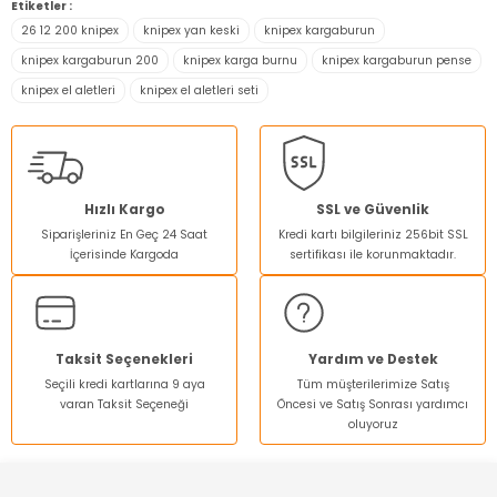
Etiketler :
kullanarak tarafımıza iletebilirsiniz.
26 12 200 knipex
knipex yan keski
knipex kargaburun
Görüş ve önerileriniz için teşekkür ederiz.
knipex kargaburun 200
knipex karga burnu
knipex kargaburun pense
knipex el aletleri
knipex el aletleri seti
Ürün resmi kalitesiz, bozuk veya görüntülenemiyor.
Ürün açıklamasında eksik bilgiler bulunuyor.
Ürün bilgilerinde hatalar bulunuyor.
Ürün fiyatı diğer sitelerden daha pahalı.
Hızlı Kargo
SSL ve Güvenlik
Bu ürüne benzer farklı alternatifler olmalı.
Siparişleriniz En Geç 24 Saat
Kredi kartı bilgileriniz 256bit SSL
İçerisinde Kargoda
sertifikası ile korunmaktadır.
Taksit Seçenekleri
Yardım ve Destek
Gönder
Seçili kredi kartlarına 9 aya
Tüm müşterilerimize Satış
varan Taksit Seçeneği
Öncesi ve Satış Sonrası yardımcı
oluyoruz