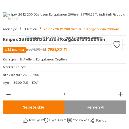
2950 TL ve Üstü Tüm Siparişlerinizde KARGO BEDAVA ( HepsiJET )
Anasayfa
El Aletleri
Knipex 26 12 200 Düz Uzun Kargaburun 200mm
Knipex 26 12 200 Düz Uzun Kargaburun 200mm
1.750,32 TL
2.574,00 TL
%32 İNDİRİM
Kategori
El Aletleri
,
Kargaburun Çeşitleri
Marka
Knipex
Stok Kodu
26-12-200
Fiyat
39,00 EUR + KDV
Sepete Ekle
Hemen Al
Tavsiye Et
Fiyat Alarmı
Yorum Yaz
Paylaş