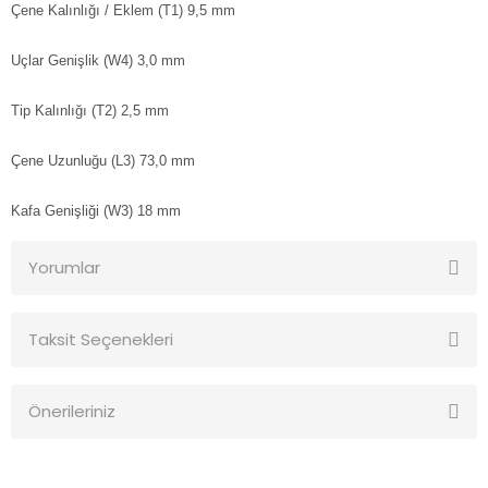
Çene Kalınlığı / Eklem (T1)
9,5 mm
Uçlar Genişlik (W4)
3,0 mm
Tip Kalınlığı (T2)
2,5 mm
Çene Uzunluğu (L3)
73,0 mm
Kafa Genişliği (W3)
18 mm
Yorumlar
Taksit Seçenekleri
Bu ürüne ilk yorumu siz yapın!
Önerileriniz
Yorum Yaz
Bu ürünün fiyat bilgisi, resim, ürün açıklamalarında ve diğer
konularda yetersiz gördüğünüz noktaları öneri formunu