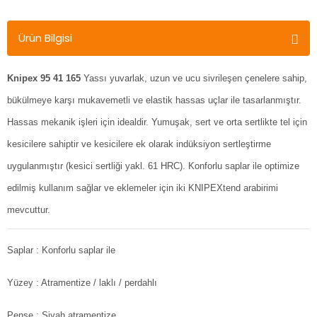
Ürün Bilgisi
Knipex 95 41 165
Yassı yuvarlak, uzun ve ucu sivrileşen çenelere sahip,
bükülmeye karşı mukavemetli ve elastik hassas uçlar ile tasarlanmıştır.
Hassas mekanik işleri için idealdir. Yumuşak, sert ve orta sertlikte tel için
kesicilere sahiptir ve kesicilere ek olarak indüksiyon sertleştirme
uygulanmıştır (kesici sertliği yakl. 61 HRC). Konforlu saplar ile optimize
edilmiş kullanım sağlar ve eklemeler için iki KNIPEXtend arabirimi
mevcuttur.
Saplar
: Konforlu saplar ile
Yüzey
: Atramentize / laklı / perdahlı
Pense
: Siyah atramentize