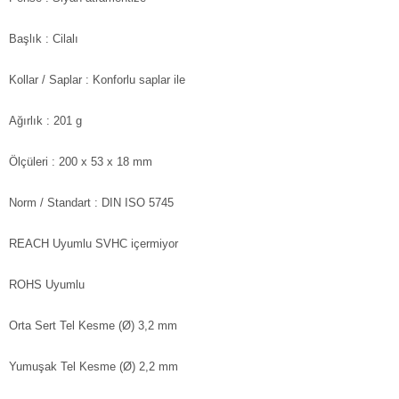
Başlık
: Cilalı
Kollar / Saplar
: Konforlu saplar ile
Ağırlık
: 201 g
Ölçüleri
: 200 x 53 x 18 mm
Norm / Standart
: DIN ISO 5745
REACH Uyumlu
SVHC içermiyor
ROHS Uyumlu
Orta Sert Tel Kesme (Ø)
3,2 mm
Yumuşak Tel Kesme (Ø)
2,2 mm