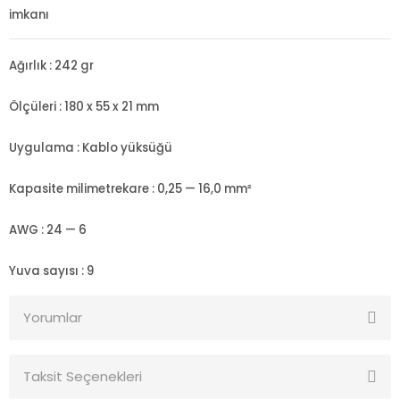
imkanı
Ağırlık : 242 gr
Ölçüleri : 180 x 55 x 21 mm
Uygulama : Kablo yüksüğü
Kapasite milimetrekare : 0,25 — 16,0 mm²
AWG : 24 — 6
Yuva sayısı : 9
Yorumlar
Taksit Seçenekleri
Bu ürüne ilk yorumu siz yapın!