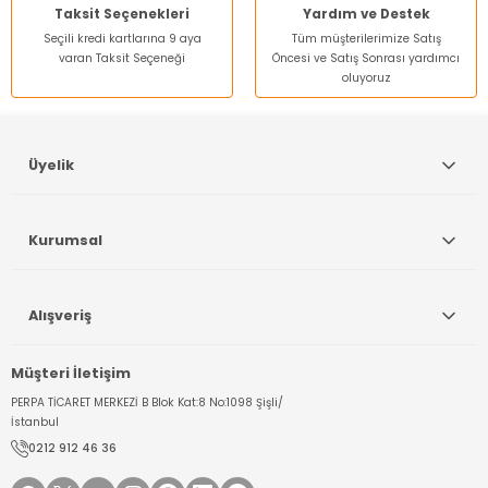
Taksit Seçenekleri
Yardım ve Destek
Seçili kredi kartlarına 9 aya
Tüm müşterilerimize Satış
varan Taksit Seçeneği
Öncesi ve Satış Sonrası yardımcı
oluyoruz
Üyelik
Kurumsal
Alışveriş
Müşteri İletişim
PERPA TİCARET MERKEZİ B Blok Kat:8 No:1098 Şişli/
İstanbul
0212 912 46 36