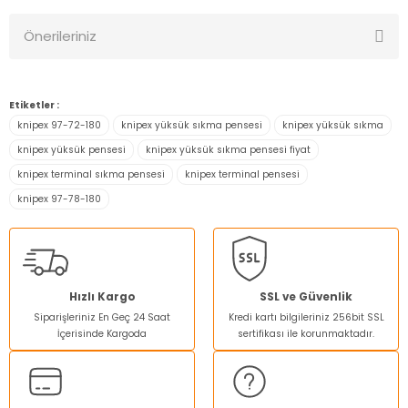
Önerileriniz
Yorum Yaz
Bu ürünün fiyat bilgisi, resim, ürün açıklamalarında ve diğer
konularda yetersiz gördüğünüz noktaları öneri formunu
Etiketler :
kullanarak tarafımıza iletebilirsiniz.
knipex 97-72-180
knipex yüksük sıkma pensesi
knipex yüksük sıkma
Görüş ve önerileriniz için teşekkür ederiz.
knipex yüksük pensesi
knipex yüksük sıkma pensesi fiyat
knipex terminal sıkma pensesi
knipex terminal pensesi
Ürün resmi kalitesiz, bozuk veya görüntülenemiyor.
knipex 97-78-180
Ürün açıklamasında eksik bilgiler bulunuyor.
Ürün bilgilerinde hatalar bulunuyor.
Ürün fiyatı diğer sitelerden daha pahalı.
Bu ürüne benzer farklı alternatifler olmalı.
Hızlı Kargo
SSL ve Güvenlik
Siparişleriniz En Geç 24 Saat
Kredi kartı bilgileriniz 256bit SSL
İçerisinde Kargoda
sertifikası ile korunmaktadır.
Gönder