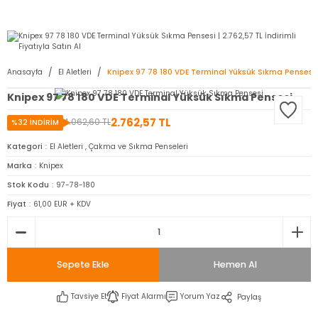
2950 TL ve Üstü Tüm Siparişlerinizde KARGO BEDAVA ( HepsiJET )
Anasayfa
El Aletleri
Knipex 97 78 180 VDE Terminal Yüksük Sıkma Pensesi
Knipex 97 78 180 VDE Terminal Yüksük Sıkma Pensesi
2.762,57 TL
4.062,60 TL
%32 İNDİRİM
Kategori
El Aletleri
,
Çakma ve Sıkma Penseleri
Marka
Knipex
Stok Kodu
97-78-180
Fiyat
61,00 EUR + KDV
Sepete Ekle
Hemen Al
Tavsiye Et
Fiyat Alarmı
Yorum Yaz
Paylaş