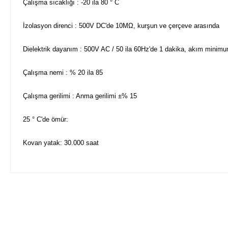
Çalışma sıcaklığı : -20 ila 80 ° C
İzolasyon direnci : 500V DC'de 10MΩ, kurşun ve çerçeve arasında
Dielektrik dayanım : 500V AC / 50 ila 60Hz'de 1 dakika, akım mini
Çalışma nemi : % 20 ila 85
Çalışma gerilimi : Anma gerilimi ±% 15
25 ° C'de ömür:
Kovan yatak: 30.000 saat
Bu ürünün fiyat bilgisi, resim, ürün açıklamalarında ve diğer ko
Görüş ve önerileriniz için teşekkür ederiz.