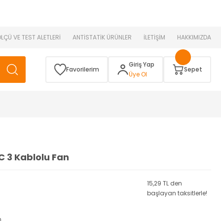
 )
ÖLÇÜ VE TEST ALETLERİ
ANTİSTATİK ÜRÜNLER
İLETİŞİM
HAKKIMIZDA
Giriş Yap
Favorilerim
Sepet
Üye Ol
C 3 Kablolu Fan
15,29 TL den
başlayan taksitlerle!
n