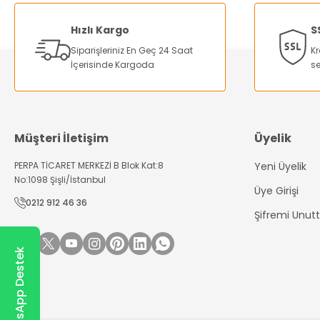
Ürün resmi kalitesiz, bozuk veya görüntülenemiyor.
Ürün açıklamasında eksik bilgiler bulunuyor.
Hızlı Kargo
S
Ürün bilgilerinde hatalar bulunuyor.
Siparişleriniz En Geç 24 Saat
Kr
Ürün fiyatı diğer sitelerden daha pahalı.
İçerisinde Kargoda
se
Bu ürüne benzer farklı alternatifler olmalı.
Müşteri İletişim
Üyelik
PERPA TİCARET MERKEZİ B Blok Kat:8
Yeni Üyelik
No:1098 Şişli/İstanbul
Üye Girişi
0212 912 46 36
Şifremi Unu
WhatsApp Destek