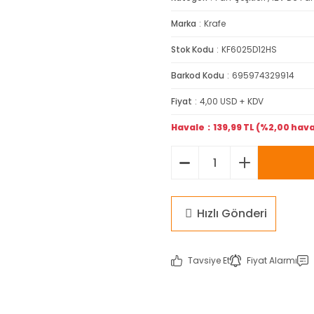
Marka
Krafe
Stok Kodu
KF6025D12HS
Barkod Kodu
695974329914
Fiyat
4,00 USD + KDV
Havale
139,99 TL (%2,00 hava
Hızlı Gönderi
Tavsiye Et
Fiyat Alarmı