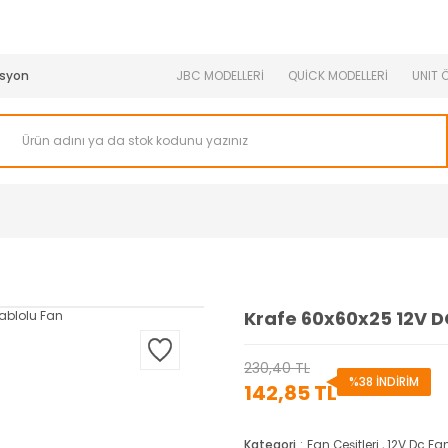
950 TL ve Üstü Tüm Siparişlerinizde KARGO BEDAVA ( HepsiJET
syon
JBC MODELLERİ
QUİCK MODELLERİ
UNIT 
Krafe 60x60x25 12V D
230,40 TL
%38 İNDİRİM
142,85 TL
Kategori
Fan Çeşitleri
,
12V Dc Fa