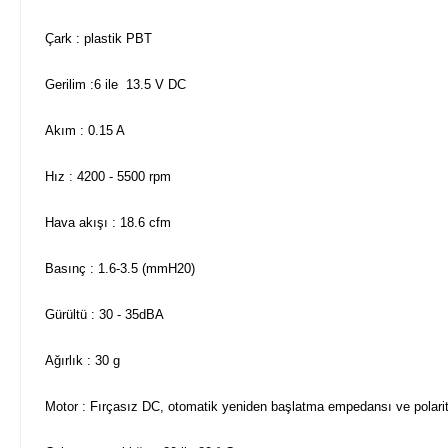
Çark : plastik PBT
Gerilim :6 ile 13.5 V DC
Akım : 0.15 A
Hız : 4200 - 5500 rpm
Hava akışı : 18.6 cfm
Basınç : 1.6-3.5 (mmH20)
Gürültü : 30 - 35dBA
Ağırlık : 30 g
Motor : Fırçasız DC, otomatik yeniden başlatma empedansı ve polari