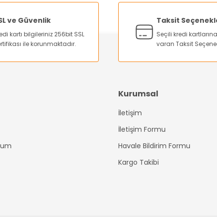
Yorum Yaz
SL ve Güvenlik
Taksit Seçenekl
edi kartı bilgileriniz 256bit SSL
Seçili kredi kartları
rtifikası ile korunmaktadır.
varan Taksit Seçene
Kurumsal
İletişim
Gönder
İletişim Formu
ttum
Havale Bildirim Formu
Kargo Takibi