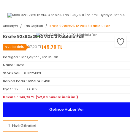
2950 TL ve Üstü Tüm Siparişlerinizde KARGO BEDAVA ( HepsiJET )
Anasayfa
Fan Çeşitleri
Krafe 92x92x25 12 VDC 3 Kablolu Fan
Krafe 92x92x25 12 VDC 3 Kablolu Fan
149,76 TL
187,20 TL
%20 İNDİRİM
Kategori
Fan Çeşitleri
,
12V Dc Fan
Marka
Krafe
Stok Kodu
KF9225D12HS
Barkod Kodu
695974331498
Fiyat
3,25 USD + KDV
Havale
146,76 TL (%2,00 havale indirimi)
Gelince Haber Ver
Hızlı Gönderi