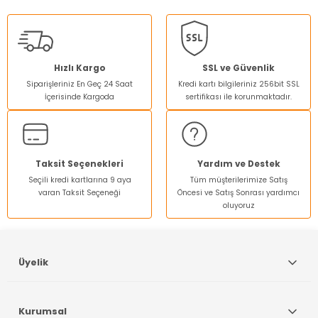
konularda yetersiz gördüğünüz noktaları öneri formunu
kullanarak tarafımıza iletebilirsiniz.
Görüş ve önerileriniz için teşekkür ederiz.
Ürün resmi kalitesiz, bozuk veya görüntülenemiyor.
Hızlı Kargo
SSL ve Güvenlik
Siparişleriniz En Geç 24 Saat
Kredi kartı bilgileriniz 256bit SSL
Ürün açıklamasında eksik bilgiler bulunuyor.
İçerisinde Kargoda
sertifikası ile korunmaktadır.
Ürün bilgilerinde hatalar bulunuyor.
Ürün fiyatı diğer sitelerden daha pahalı.
Bu ürüne benzer farklı alternatifler olmalı.
Taksit Seçenekleri
Yardım ve Destek
Seçili kredi kartlarına 9 aya
Tüm müşterilerimize Satış
varan Taksit Seçeneği
Öncesi ve Satış Sonrası yardımcı
oluyoruz
Gönder
Üyelik
Kurumsal