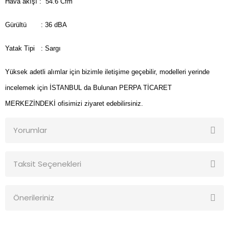
Hava akışı : 54.6 Cfm
Gürültü : 36 dBA
Yatak Tipi : Sargı
Yüksek adetli alımlar için bizimle iletişime geçebilir, modelleri yerinde
incelemek için İSTANBUL da Bulunan PERPA TİCARET
MERKEZİNDEKİ ofisimizi ziyaret edebilirsiniz.
Yorumlar
Taksit Seçenekleri
Bu ürüne ilk yorumu siz yapın!
Önerileriniz
Yorum Yaz
Bu ürünün fiyat bilgisi, resim, ürün açıklamalarında ve diğer