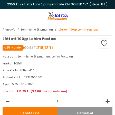
2950 TL ve Üstü Tüm Siparişlerinizde KARGO BEDAVA ( HepsiJET )
Anasayfa
Lehimleme Ekipmanları
Lötfett 100gr Lehim Pastası
Lötfett 100gr Lehim Pastası
218,12 TL
290,82 TL
%25 İNDİRİM
Kategori
Lehimleme Ekipmanları
,
Lehim Pastaları
Marka
Lötfett
Stok Kodu
Lötfett-100
Barkod Kodu
791177505503
Fiyat
5,05 USD + KDV
Havale
213,75 TL (%2,00 havale indirimi)
Sepete Ekle
Hemen Al