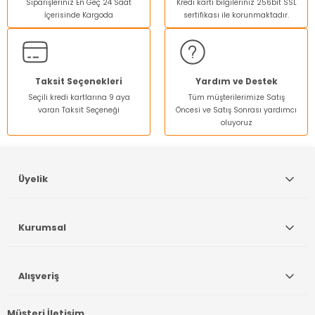
Siparişleriniz En Geç 24 Saat
Kredi kartı bilgileriniz 256bit SSL
Ürün açıklamasında eksik bilgiler bulunuyor.
İçerisinde Kargoda
sertifikası ile korunmaktadır.
Ürün bilgilerinde hatalar bulunuyor.
Ürün fiyatı diğer sitelerden daha pahalı.
Bu ürüne benzer farklı alternatifler olmalı.
Taksit Seçenekleri
Yardım ve Destek
Seçili kredi kartlarına 9 aya
Tüm müşterilerimize Satış
varan Taksit Seçeneği
Öncesi ve Satış Sonrası yardımcı
oluyoruz
Gönder
Üyelik
Kurumsal
Alışveriş
Müşteri İletişim