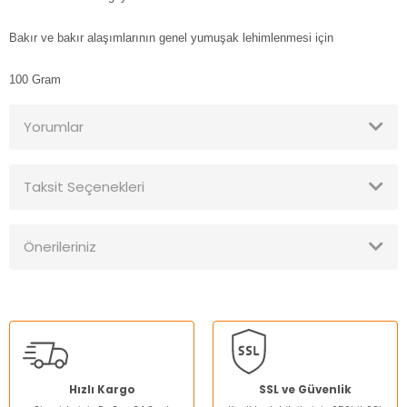
Bakır ve bakır alaşımlarının genel yumuşak lehimlenmesi için
100 Gram
Yorumlar
Taksit Seçenekleri
Bu ürüne ilk yorumu siz yapın!
Önerileriniz
Yorum Yaz
Bu ürünün fiyat bilgisi, resim, ürün açıklamalarında ve diğer
konularda yetersiz gördüğünüz noktaları öneri formunu
kullanarak tarafımıza iletebilirsiniz.
Görüş ve önerileriniz için teşekkür ederiz.
Ürün resmi kalitesiz, bozuk veya görüntülenemiyor.
Hızlı Kargo
SSL ve Güvenlik