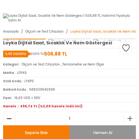
2950 TL ve Üstü Tüm Siparişlerinizde KARGO BEDAVA ( HepsiJET )
Anasayfa
Ölçüm ve Test Cihazları
Loyka Dijital Saat, Sıcaklık Ve Nem Gös
Loyka Dijital Saat, Sıcaklık Ve Nem Göstergesi
506,88 TL
921,60 TL
%45 İNDİRİM
Kategori
Ölçüm ve Test Cihazları
,
Termometre ve Nem Ölçer
Marka
LOYKA
Stok Kodu
LYKPS
Barkod Kodu
688209542998
Fiyat
16,00 USD + KDV
Havale
496,74 TL (%2,00 havale indirimi)
Sepete Ekle
Hemen Al