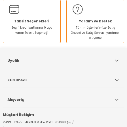
Ürün fiyatı diğer sitelerden daha pahalı.
Bu ürüne benzer farklı alternatifler olmalı.
Taksit Seçenekleri
Yardım ve Destek
Seçili kredi kartlarına 9 aya
Tüm müşterilerimize Satış
varan Taksit Seçeneği
Öncesi ve Satış Sonrası yardımcı
oluyoruz
Gönder
Üyelik
Kurumsal
Alışveriş
Müşteri İletişim
PERPA TİCARET MERKEZİ B Blok Kat:8 No:1098 Şişli/