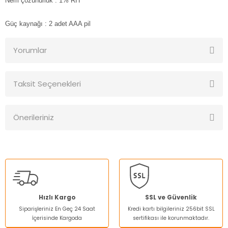
Nem çözünürlük
: 1% RH
Güç kaynağı
: 2 adet AAA pil
Yorumlar
Taksit Seçenekleri
Bu ürüne ilk yorumu siz yapın!
Önerileriniz
Yorum Yaz
Bu ürünün fiyat bilgisi, resim, ürün açıklamalarında ve diğer
konularda yetersiz gördüğünüz noktaları öneri formunu
kullanarak tarafımıza iletebilirsiniz.
Görüş ve önerileriniz için teşekkür ederiz.
Ürün resmi kalitesiz, bozuk veya görüntülenemiyor.
Hızlı Kargo
SSL ve Güvenlik
Siparişleriniz En Geç 24 Saat
Kredi kartı bilgileriniz 256bit SSL
Ürün açıklamasında eksik bilgiler bulunuyor.
İçerisinde Kargoda
sertifikası ile korunmaktadır.
Ürün bilgilerinde hatalar bulunuyor.