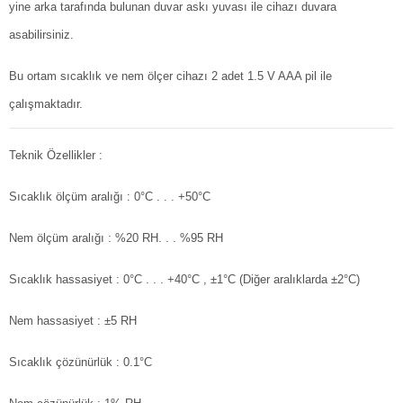
yine arka tarafında bulunan duvar askı yuvası ile cihazı duvara
asabilirsiniz.
Bu ortam sıcaklık ve nem ölçer cihazı 2 adet 1.5 V AAA pil ile
çalışmaktadır.
Teknik Özellikler :
Sıcaklık ölçüm aralığı
: 0°C . . . +50°C
Nem ölçüm aralığı
: %20 RH. . . %95 RH
Sıcaklık hassasiyet
: 0°C . . . +40°C , ±1°C (Diğer aralıklarda ±2°C)
Nem hassasiyet
: ±5 RH
Sıcaklık çözünürlük
: 0.1°C