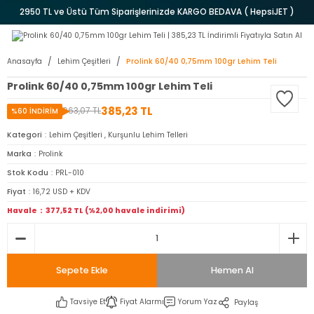
2950 TL ve Üstü Tüm Siparişlerinizde KARGO BEDAVA ( HepsiJET )
Anasayfa
Lehim Çeşitleri
Prolink 60/40 0,75mm 100gr Lehim Teli
Prolink 60/40 0,75mm 100gr Lehim Teli
385,23 TL
963,07 TL
%60 İNDİRİM
Kategori
Lehim Çeşitleri
,
Kurşunlu Lehim Telleri
Marka
Prolink
Stok Kodu
PRL-010
Fiyat
16,72 USD + KDV
Havale
377,52 TL (%2,00 havale indirimi)
Sepete Ekle
Hemen Al
Tavsiye Et
Fiyat Alarmı
Yorum Yaz
Paylaş