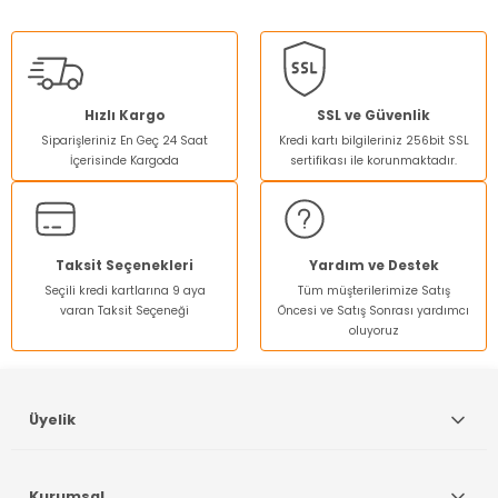
konularda yetersiz gördüğünüz noktaları öneri formunu
kullanarak tarafımıza iletebilirsiniz.
Görüş ve önerileriniz için teşekkür ederiz.
Ürün resmi kalitesiz, bozuk veya görüntülenemiyor.
Hızlı Kargo
SSL ve Güvenlik
Siparişleriniz En Geç 24 Saat
Kredi kartı bilgileriniz 256bit SSL
Ürün açıklamasında eksik bilgiler bulunuyor.
İçerisinde Kargoda
sertifikası ile korunmaktadır.
Ürün bilgilerinde hatalar bulunuyor.
Ürün fiyatı diğer sitelerden daha pahalı.
Bu ürüne benzer farklı alternatifler olmalı.
Taksit Seçenekleri
Yardım ve Destek
Seçili kredi kartlarına 9 aya
Tüm müşterilerimize Satış
varan Taksit Seçeneği
Öncesi ve Satış Sonrası yardımcı
oluyoruz
Gönder
Üyelik
Kurumsal