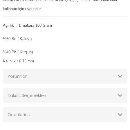
kullanım için uygundur.
Ağırlık : 1 makara 100 Gram
%60 Sn ( Kalay )
%40 Pb ( Kurşun)
Kalınlık : 0.75 mm
Yorumlar
Taksit Seçenekleri
Bu ürüne ilk yorumu siz yapın!
Önerileriniz
Yorum Yaz
Bu ürünün fiyat bilgisi, resim, ürün açıklamalarında ve diğer