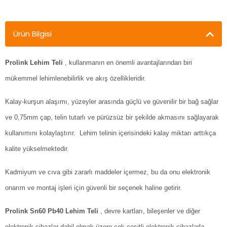
Ürün Bilgisi
Prolink Lehim Teli
, kullanmanın en önemli avantajlarından biri
mükemmel lehimlenebilirlik ve akış özellikleridir.
Kalay-kurşun alaşımı, yüzeyler arasında güçlü ve güvenilir bir bağ sağlar
ve 0,75mm çap, telin tutarlı ve pürüzsüz bir şekilde akmasını sağlayarak
kullanımını kolaylaştırır. Lehim telinin içerisindeki kalay miktarı arttıkça
kalite yükselmektedir.
Kadmiyum ve cıva gibi zararlı maddeler içermez, bu da onu elektronik
onarım ve montaj işleri için güvenli bir seçenek haline getirir.
Prolink Sn60 Pb40 Lehim Teli
, devre kartları, bileşenler ve diğer
elektronik cihazlar dahil olmak üzere çok çeşitli elektronik cihazlarla