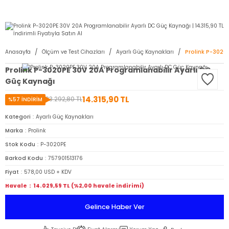
2950 TL ve Üstü Tüm Siparişlerinizde KARGO BEDAVA ( HepsiJET )
Anasayfa
Ölçüm ve Test Cihazları
Ayarlı Güç Kaynakları
Prolink P-3020
Prolink P-3020PE 30V 20A Programlanabilir Ayarlı DC
Güç Kaynağı
14.315,90 TL
33.292,80 TL
%57 İNDİRİM
Kategori
Ayarlı Güç Kaynakları
Marka
Prolink
Stok Kodu
P-3020PE
Barkod Kodu
757901513176
Fiyat
578,00 USD + KDV
Havale
14.029,59 TL (%2,00 havale indirimi)
Gelince Haber Ver