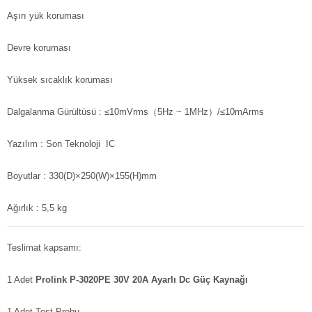
Aşırı yük koruması
Devre koruması
Yüksek sıcaklık koruması
Dalgalanma Gürültüsü : ≤10mVrms（5Hz ~ 1MHz）/≤10mArms
Yazılım : Son Teknoloji IC
Boyutlar :
330(D)×250(W)×155(H)mm
Ağırlık : 5,5 kg
Teslimat kapsamı:
1 Adet
Prolink P-3020PE 30V 20A Ayarlı Dc Güç Kaynağı
1 Adet Test Probu