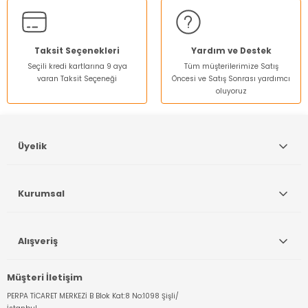
Ürün fiyatı diğer sitelerden daha pahalı.
Bu ürüne benzer farklı alternatifler olmalı.
Taksit Seçenekleri
Yardım ve Destek
Seçili kredi kartlarına 9 aya
Tüm müşterilerimize Satış
varan Taksit Seçeneği
Öncesi ve Satış Sonrası yardımcı
oluyoruz
Gönder
Üyelik
Kurumsal
Alışveriş
Müşteri İletişim
PERPA TİCARET MERKEZİ B Blok Kat:8 No:1098 Şişli/