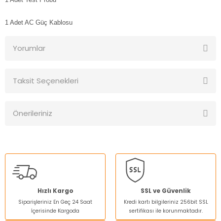
1 Adet AC Güç Kablosu
Yorumlar
Taksit Seçenekleri
Bu ürüne ilk yorumu siz yapın!
Önerileriniz
Yorum Yaz
Bu ürünün fiyat bilgisi, resim, ürün açıklamalarında ve diğer
konularda yetersiz gördüğünüz noktaları öneri formunu
kullanarak tarafımıza iletebilirsiniz.
Görüş ve önerileriniz için teşekkür ederiz.
Ürün resmi kalitesiz, bozuk veya görüntülenemiyor.
Hızlı Kargo
SSL ve Güvenlik
Siparişleriniz En Geç 24 Saat
Kredi kartı bilgileriniz 256bit SSL
Ürün açıklamasında eksik bilgiler bulunuyor.
İçerisinde Kargoda
sertifikası ile korunmaktadır.
Ürün bilgilerinde hatalar bulunuyor.