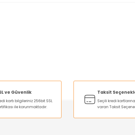
nularda yetersiz gördüğünüz noktaları öneri formunu kullanarak tarafımı
Bu ürüne ilk yorumu siz yapın!
Yorum Yaz
SL ve Güvenlik
Taksit Seçenekl
edi kartı bilgileriniz 256bit SSL
Seçili kredi kartları
rtifikası ile korunmaktadır.
varan Taksit Seçene
Gönder