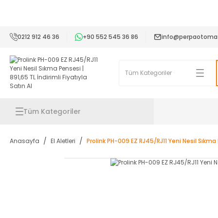
2
0212 912 46 36
+90 552 545 36 86
info@perpaotoma
Tüm Kategoriler
Anasayfa
El Aletleri
Prolink PH-009 EZ RJ45/RJ11 Yeni Nesil Sıkma