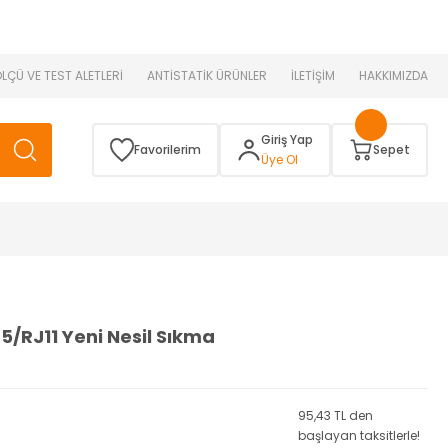
 )
ÖLÇÜ VE TEST ALETLERİ
ANTİSTATİK ÜRÜNLER
İLETİŞİM
HAKKIMIZDA
Giriş Yap
Favorilerim
Sepet
Üye Ol
5/RJ11 Yeni Nesil Sıkma
95,43 TL den
başlayan taksitlerle!