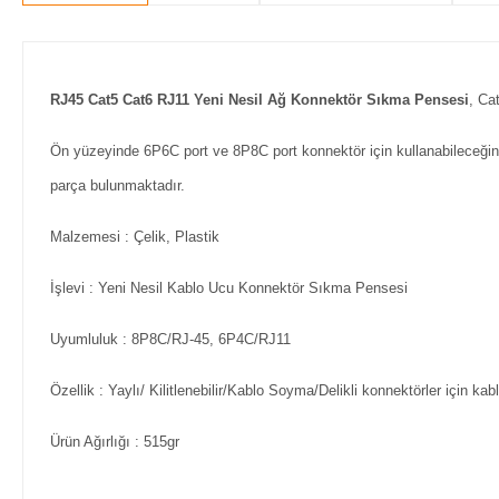
RJ45 Cat5 Cat6 RJ11 Yeni Nesil Ağ Konnektör Sıkma Pensesi
, Ca
Ön yüzeyinde 6P6C port ve 8P8C port konnektör için kullanabileceği
parça bulunmaktadır.
Malzemesi : Çelik, Plastik
İşlevi : Yeni Nesil Kablo Ucu Konnektör Sıkma Pensesi
Uyumluluk : 8P8C/RJ-45, 6P4C/RJ11
Özellik : Yaylı/ Kilitlenebilir/Kablo Soyma/Delikli konnektörler için ka
Ürün Ağırlığı
: 515gr