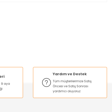
za iletebilirsiniz.
Yardım ve Destek
eri
Tüm müşterilerimize Satış
na 9 aya
Öncesi ve Satış Sonrası
ği
yardımcı oluyoruz