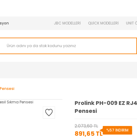
950 TL ve Üstü Tüm Siparişlerinizde KARGO BEDAVA ( HepsiJET
syon
JBC MODELLERİ
QUİCK MODELLERİ
UNIT 
 Pensesi
Prolink PH-009 EZ RJ4
Pensesi
2.073,60 TL
%57 İNDİRİM
891,65 TL