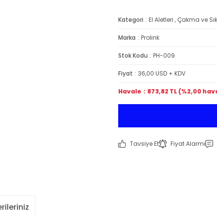
Kategori
El Aletleri
,
Çakma ve Sık
Marka
Prolink
Stok Kodu
PH-009
Fiyat
36,00 USD + KDV
Havale
873,82 TL (%2,00 hava
Tavsiye Et
Fiyat Alarmı
rileriniz